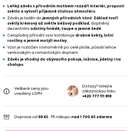
Lehký závěs s přírodním motivem rozzáří interiér, propustí
světlo a vytvoří příjemně útulnou atmosféru
.
Závěs je laděn do
jemných přírodních tónů
.
Základ tvoří
světlý krémový až světle béžový podklad
, doplněný
decentními
odstíny hnědé, taupe a jemné šedé
.
Celoplošný přírodní vzor kombinuje
drobné květy, luční
rostliny a jemné motýlí motivy
.
Vzor je rozložen rovnoměrně po celé ploše, působí lehce
venkovským a romantickým dojmem.
Závěs je vhodný do obývacího pokoje, ložnice, jídelny i na
chalupu
.
Dotazy? Volejte
Veškeré ceny jsou
zákaznickou linku
uvedeny s DPH
+420 777 111 818
Doprava od
59 Kč
. Při nákupu
nad
1 700 Kč
zdarma
.