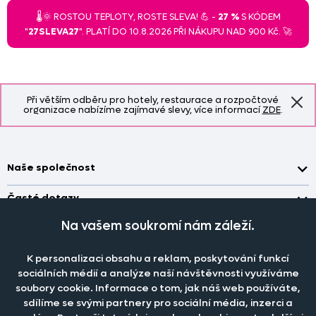
🌡️🌞 ROSTOU TEPLOTY, ROSTE SLEVA! 💪 -
27 %
S KÓDEM
"
27SLEVA27
". PLATÍ DO 10.8.2026 PŘI NÁKUPU NAD 900 Kč. 🚀
Při větším odběru pro hotely, restaurace a rozpočtové
organizace nabízíme zajímavé slevy, více informací
ZDE
.
Naše společnost
Doprava a platba
Časté dotazy
Kontakt
Jak změřit okno pro nákup záclon?
Na vašem soukromí nám záleží.
Pobočka
O nás
Jak objednat záclony a závěsy na dante.cz?
Pobočka a výdej objednávek otevřena
po-pá 7.30 - 16.00
K personalizaci obsahu a reklam, poskytování funkcí
Obchodní podmínky
Jak prát záclony a závěsy?
PRODEJNÍ ODDĚLENÍ - TELEFONICKY
sociálních médií a analýze naší návštěvnosti využíváme
Staňte se členem klubu Dante.cz
po-pá 7:30 - 16:00
Nastavení cookies
soubory cookie. Informace o tom, jak náš web používáte,
Tel.:
777 111 818
Jak prát povlečení a prostěradla?
sdílíme se svými partnery pro sociální média, inzerci a
Katalog zdarma
e-mail:
dotazy@dante.cz
Informace o materiálech