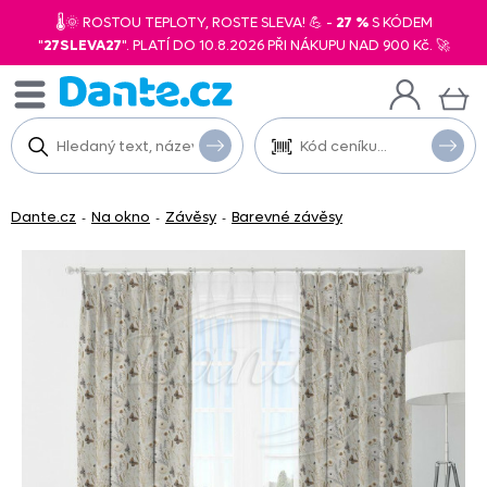
🌡️🌞 ROSTOU TEPLOTY, ROSTE SLEVA! 💪 -
27 %
S KÓDEM
"
27SLEVA27
". PLATÍ DO 10.8.2026 PŘI NÁKUPU NAD 900 Kč. 🚀
Dante.cz
Na okno
Závěsy
Barevné závěsy
-
-
-