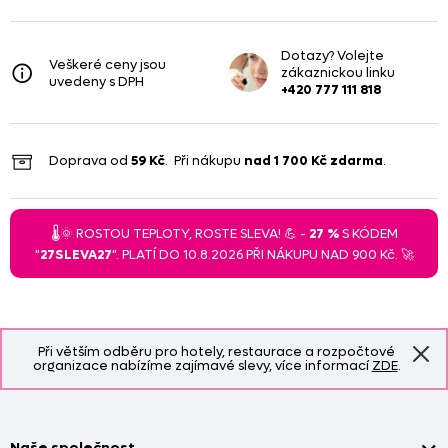
Dotazy? Volejte
Veškeré ceny jsou
zákaznickou linku
uvedeny s DPH
+420 777 111 818
Doprava od
59 Kč
. Při nákupu
nad
1 700 Kč
zdarma
.
🌡️🌞 ROSTOU TEPLOTY, ROSTE SLEVA! 💪 -
27 %
S KÓDEM
"
27SLEVA27
". PLATÍ DO 10.8.2026 PŘI NÁKUPU NAD 900 Kč. 🚀
Při větším odběru pro hotely, restaurace a rozpočtové
organizace nabízíme zajímavé slevy, více informací
ZDE
.
Naše společnost