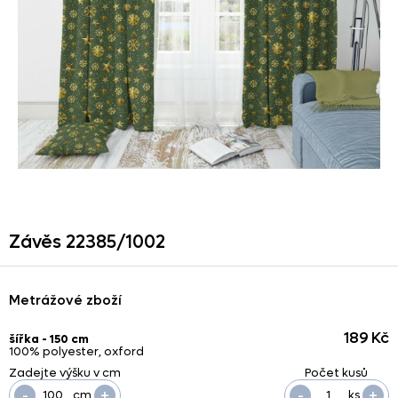
Závěs 22385/
1002
Metrážové zboží
189 Kč
šířka - 150 cm
100% polyester, oxford
-
+
-
+
cm
ks