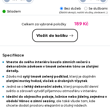
Bez služeb
Se službami
Skladem
(Obšití okrajů, našití stužky, zkrácení…)
189 Kč
Celkem za vybrané položky
Vložit do košíku
Specifikace
Vneste do svého interiéru kouzlo zimních večerů s
dekoračním závěsem v tmavě zeleném tónu se zlatými
detaily.
Závěs má
sytý tmavě zelený podklad
, který je doplněn
zlatými motivy hvězd, vloček a drobných třpytek
.
Jedná se o
lehký dekorační závěs
, který propouští denní
světlo a zároveň vytváří příjemnou atmosféru v interiéru.
Ideální do obývacího pokoje, ložnice nebo jídelny, zejména v
období Vánoc a zimní sezóny
, ale také všude tam, kde
chcete dodat prostoru elegantní a útulný nádech.