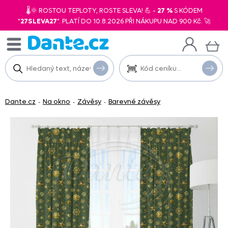
🌡️🌞 ROSTOU TEPLOTY, ROSTE SLEVA! 💪 -
27 %
S KÓDEM
"
27SLEVA27
". PLATÍ DO 10.8.2026 PŘI NÁKUPU NAD 900 Kč. 🚀
Dante.cz
Na okno
Závěsy
Barevné závěsy
-
-
-