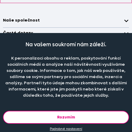
Naše společnost
Doprava a platba
Časté dotazy
Kontakt
Jak změřit okno pro nákup záclon?
Na vašem soukromí nám záleží.
Pobočka
O nás
Jak objednat záclony a závěsy na dante.cz?
Pobočka a výdej objednávek otevřena
po-pá 7.30 - 16.00
K personalizaci obsahu a reklam, poskytování funkcí
Obchodní podmínky
Jak prát záclony a závěsy?
PRODEJNÍ ODDĚLENÍ - TELEFONICKY
sociálních médií a analýze naší návštěvnosti využíváme
Staňte se členem klubu Dante.cz
po-pá 7:30 - 16:00
Nastavení cookies
soubory cookie. Informace o tom, jak náš web používáte,
Tel.:
777 111 818
Jak prát povlečení a prostěradla?
sdílíme se svými partnery pro sociální média, inzerci a
Katalog zdarma
e-mail:
dotazy@dante.cz
Informace o materiálech
analýzy. Partneři tyto údaje mohou zkombinovat s dalšími
reklamace:
reklamace@dante.cz
informacemi, které jste jim poskytli nebo které získali v
Šití záclon a závěsů
důsledku toho, že používáte jejich služby.
Objevte slevy pro členy, získejte akční nabídky, novinky, tipy a
informace do vaší schránky.
Rozumím
Podrobné nastavení