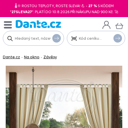
🌡️🌞 ROSTOU TEPLOTY, ROSTE SLEVA! 💪 -
27 %
S KÓDEM
"
27SLEVA27
". PLATÍ DO 10.8.2026 PŘI NÁKUPU NAD 900 Kč. 🚀
Dante.cz
Na okno
Závěsy
-
-