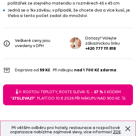
polštářek ze stejného materiálu o rozměrech 45 x 45 cm.
Jedná se o 1ks závěsu, v případě, že chcete dva a více kusů, je
třeba si tento počet zadat do množství.
Dotazy? Volejte
Veškeré ceny jsou
zákaznickou linku
uvedeny s DPH
+420 777 111 818
Doprava od
59 Kč
. Při nákupu
nad
1 700 Kč
zdarma
.
🌡️🌞 ROSTOU TEPLOTY, ROSTE SLEVA! 💪 -
27 %
S KÓDEM
"
27SLEVA27
". PLATÍ DO 10.8.2026 PŘI NÁKUPU NAD 900 Kč. 🚀
Při větším odběru pro hotely, restaurace a rozpočtové
organizace nabízíme zajímavé slevy, více informací
ZDE
.