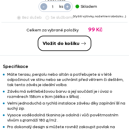
-
+
ks
Skladem
(Vyšití výšivky, nažehlení obrázku…)
Bez služeb
Se službami
99 Kč
Celkem za vybrané položky
Vložit do košíku
Specifikace
Máte terasu, pergolu nebo altán a potřebujete si v létě
odpočinout ve stínu nebo se uchránit před větrem či deštěm,
tak tento závěs je ideální volba.
Závěs má světlebéžovou barvu a její součástí je i úvaz o
rozměrech 158cm x 9cm (délka x šířka) .
Velmi jednoduchá a rychlá instalace závěsu díky zapínání šlí na
suchý zip.
Vysoce voděodolná tkanina je odolná i vůči povětrnostním
vlivům s gramáží 180 g/m2 .
Pro dokonalý design si můžete rovněž zakoupit povlak na