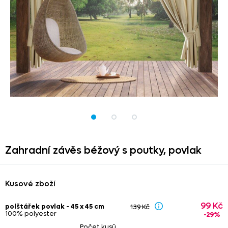
Zahradní závěs béžový s poutky,
povlak
Kusové zboží
99 Kč
polštářek povlak - 45 x 45 cm
139 Kč
100% polyester
-29%