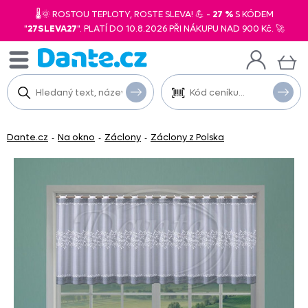
🌡️🌞 ROSTOU TEPLOTY, ROSTE SLEVA! 💪 -
27 %
S KÓDEM
"
27SLEVA27
". PLATÍ DO 10.8.2026 PŘI NÁKUPU NAD 900 Kč. 🚀
Dante.cz
Na okno
Záclony
Záclony z Polska
-
-
-