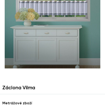
Záclona Vilma
Metrážové zboží