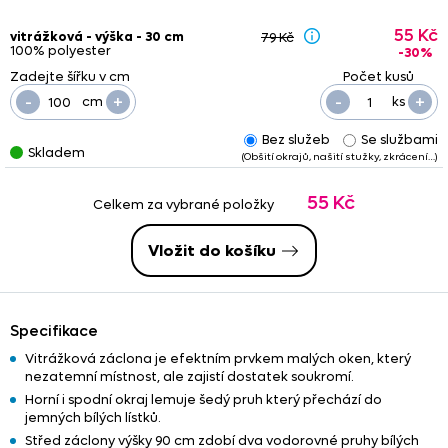
55 Kč
vitrážková - výška - 30 cm
79 Kč
100% polyester
-30%
-
+
-
+
cm
ks
Bez služeb
Se službami
Skladem
(Obšití okrajů, našití stužky, zkrácení…)
55 Kč
Celkem za vybrané položky
Vložit do košíku
Specifikace
Vitrážková záclona je efektním prvkem malých oken, který
nezatemní místnost, ale zajistí dostatek soukromí.
Horní i spodní okraj lemuje šedý pruh který přechází do
jemných bílých lístků.
Střed záclony výšky 90 cm zdobí dva vodorovné pruhy bílých