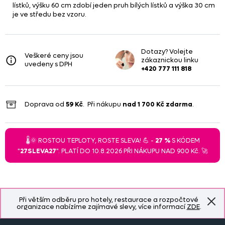
lístků, výšku 60 cm zdobí jeden pruh bílých lístků a výška 30 cm
je ve středu bez vzoru.
Dotazy? Volejte
Veškeré ceny jsou
zákaznickou linku
uvedeny s DPH
+420 777 111 818
Doprava od
59 Kč
. Při nákupu
nad
1 700 Kč
zdarma
.
🌡️🌞 ROSTOU TEPLOTY, ROSTE SLEVA! 💪 -
27 %
S KÓDEM
"
27SLEVA27
". PLATÍ DO 10.8.2026 PŘI NÁKUPU NAD 900 Kč. 🚀
Při větším odběru pro hotely, restaurace a rozpočtové
organizace nabízíme zajímavé slevy, více informací
ZDE
.