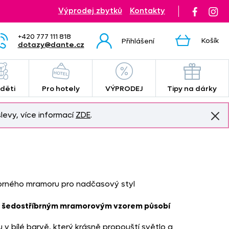
Výprodej zbytků
Kontakty
+420 777 111 818
Košík
Přihlášení
dotazy@dante.cz
 děti
Pro hotely
VÝPRODEJ
Tipy na dárky
levy, více informací
ZDE
.
brného mramoru pro nadčasový styl
ým šedostříbrným mramorovým vzorem působí
 v bílé barvě, který krásně propouští světlo a