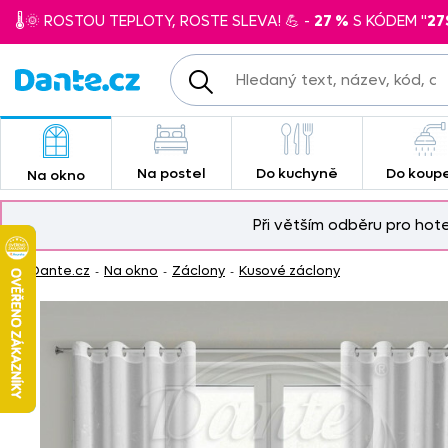
🌡️🌞 ROSTOU TEPLOTY, ROSTE SLEVA! 💪 -
27 %
S KÓDEM "
27
Na postel
Do kuchyně
Do koup
Na okno
Při větším odběru pro hot
Dante.cz
Na okno
Záclony
Kusové záclony
-
-
-