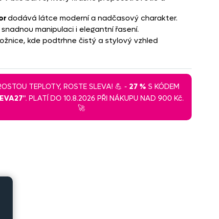
or
dodává látce moderní a nadčasový charakter.
e snadnou manipulaci i elegantní řasení.
ložnice, kde podtrhne čistý a stylový vzhled
 ROSTOU TEPLOTY, ROSTE SLEVA! 💪 -
27 %
S KÓDEM
LEVA27
". PLATÍ DO 10.8.2026 PŘI NÁKUPU NAD 900 Kč.
🚀