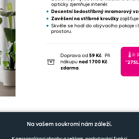
opticky zjemňuje interiér.
Decentní šedostříbrný mramorový vz
Zavěšení na stříbrné kroužky
zajišťuj
Skvěle se hodí do obývacího pokoje i 
prostoru.
🌡️
Doprava od
59 Kč
. Při
nákupu
nad
1 700 Kč
"
27S
zdarma
.
Na vašem soukromí nám záleží.
K personalizaci obsahu a reklam, poskytování funkcí