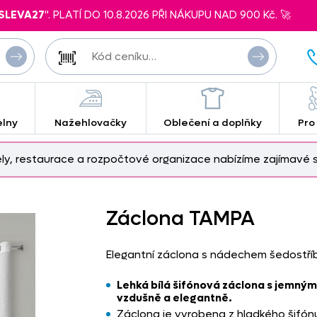
SLEVA27
". PLATÍ DO 10.8.2026 PŘI NÁKUPU NAD 900 Kč. 🚀
elny
Nažehlovačky
Oblečení a doplňky
Pro
ely, restaurace a rozpočtové organizace nabízíme zajímavé s
Záclona TAMPA
Elegantní záclona s nádechem šedostří
Lehká bílá šifónová záclona s jemn
vzdušně a elegantně.
Záclona je vyrobena z hladkého šifónu