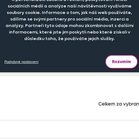
sociálních médií a analýze naší návštěvnosti využíváme
soubory cookie. Informace o tom, jak náš web používáte,
sdílíme se svými partnery pro sociální média, inzerci a
analýzy. Partneři tyto údaje mohou zkombinovat s dalšími
informacemi, které jste jim poskytli nebo které získali v
důsledku toho, že používáte jejich služby.
Počet kusů
Cena na eshopu
-
+
Rozumím
439 Kč
Podrobné nastavení
ks
Celkem za vybra