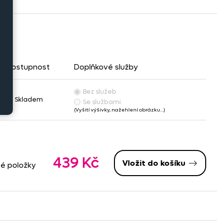
Dostupnost
Doplňkové služby
Bez služeb
Skladem
Se službami
(Vyšití výšivky, nažehlení obrázku…)
439 Kč
Vložit do košíku
né položky