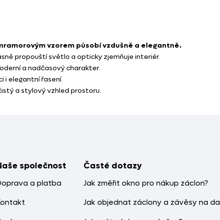
 mramorovým vzorem působí vzdušně a elegantně.
ásně propouští světlo a opticky zjemňuje interiér.
oderní a nadčasový charakter.
 i elegantní řasení.
istý a stylový vzhled prostoru.
Naše společnost
Časté dotazy
Doprava a platba
Jak změřit okno pro nákup záclon?
Kontakt
Jak objednat záclony a závěsy na da