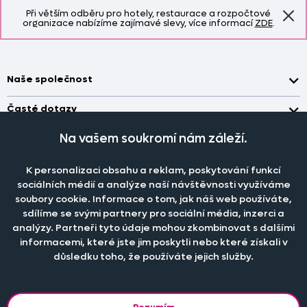
Při větším odběru pro hotely, restaurace a rozpočtové
organizace nabízíme zajímavé slevy, více informací
ZDE
.
Naše společnost
Doprava a platba
Časté dotazy
Kontakt
Jak změřit okno pro nákup záclon?
Na vašem soukromí nám záleží.
Pobočka
O nás
Jak objednat záclony a závěsy na dante.cz?
Pobočka a výdej objednávek otevřena
po-pá 7.30 - 16.00
Obchodní podmínky
K personalizaci obsahu a reklam, poskytování funkcí
Jak prát záclony a závěsy?
PRODEJNÍ ODDĚLENÍ - TELEFONICKY
sociálních médií a analýze naší návštěvnosti využíváme
Staňte se členem klubu Dante.cz
po-pá 7:30 - 16:00
Nastavení cookies
Tel.:
777 111 818
soubory cookie. Informace o tom, jak náš web používáte,
Jak prát povlečení a prostěradla?
sdílíme se svými partnery pro sociální média, inzerci a
Katalog zdarma
e-mail:
dotazy@dante.cz
Informace o materiálech
reklamace:
reklamace@dante.cz
analýzy. Partneři tyto údaje mohou zkombinovat s dalšími
informacemi, které jste jim poskytli nebo které získali v
Šití záclon a závěsů
důsledku toho, že používáte jejich služby.
Objevte slevy pro členy, získejte akční nabídky, novinky, tipy a
informace do vaší schránky.