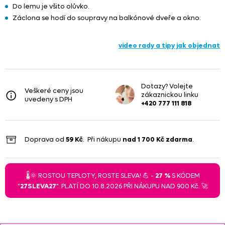
Do lemu je všito olůvko.
Záclona se hodí do soupravy na balkónové dveře a okno.
video rady a tipy jak objednat
Dotazy? Volejte
Veškeré ceny jsou
zákaznickou linku
uvedeny s DPH
+420 777 111 818
Doprava od
59 Kč
. Při nákupu
nad
1 700 Kč
zdarma
.
🌡️🌞 ROSTOU TEPLOTY, ROSTE SLEVA! 💪 -
27 %
S KÓDEM
"
27SLEVA27
". PLATÍ DO 10.8.2026 PŘI NÁKUPU NAD 900 Kč. 🚀