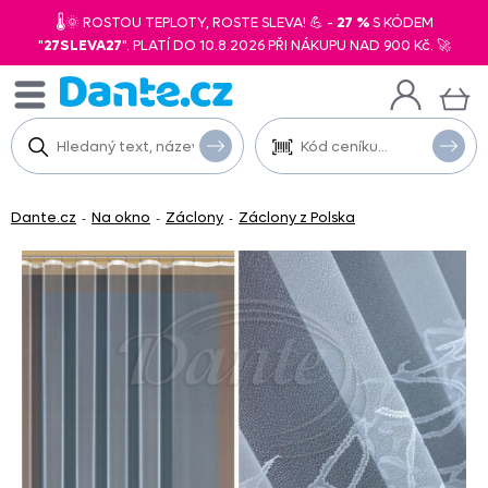
🌡️🌞 ROSTOU TEPLOTY, ROSTE SLEVA! 💪 -
27 %
S KÓDEM
"
27SLEVA27
". PLATÍ DO 10.8.2026 PŘI NÁKUPU NAD 900 Kč. 🚀
Dante.cz
Na okno
Záclony
Záclony z Polska
-
-
-