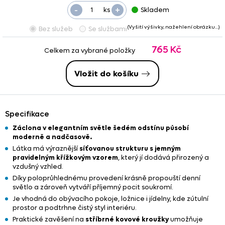
-
+
ks
Skladem
(Vyšití výšivky, nažehlení obrázku…)
Bez služeb
Se službami
765 Kč
Celkem za vybrané položky
Vložit do košíku
Specifikace
Záclona v elegantním světle šedém odstínu působí
moderně a nadčasově.
Látka má výraznější
síťovanou strukturu s jemným
pravidelným křížkovým vzorem
, který jí dodává přirozený a
vzdušný vzhled.
Díky poloprůhlednému provedení krásně propouští denní
světlo a zároveň vytváří příjemný pocit soukromí.
Je vhodná do obývacího pokoje, ložnice i jídelny, kde zútulní
prostor a podtrhne čistý styl interiéru.
Praktické zavěšení na
stříbrné kovové kroužky
umožňuje