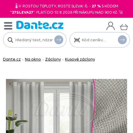
🌡️🌞 ROSTOU TEPLOTY, ROSTE SLEVA! 💪 -
27 %
S KÓDEM
"
27SLEVA27
". PLATÍ DO 10.8.2026 PŘI NÁKUPU NAD 900 Kč. 🚀
Dante.cz
Na okno
Záclony
Kusové záclony
-
-
-