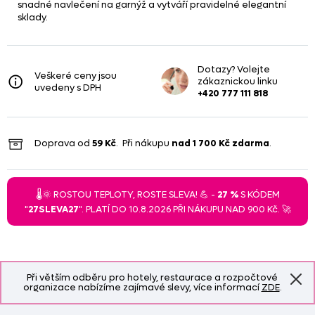
snadné navlečení na garnýž a vytváří pravidelné elegantní
sklady.
Dotazy? Volejte
Veškeré ceny jsou
zákaznickou linku
uvedeny s DPH
+420 777 111 818
Doprava od
59 Kč
. Při nákupu
nad
1 700 Kč
zdarma
.
🌡️🌞 ROSTOU TEPLOTY, ROSTE SLEVA! 💪 -
27 %
S KÓDEM
"
27SLEVA27
". PLATÍ DO 10.8.2026 PŘI NÁKUPU NAD 900 Kč. 🚀
Při větším odběru pro hotely, restaurace a rozpočtové
organizace nabízíme zajímavé slevy, více informací
ZDE
.