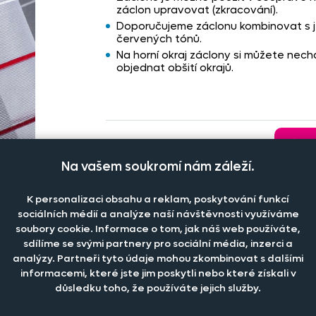
záclon upravovat (zkracování).
Doporučujeme záclonu kombinovat s 
červených tónů.
Na horní okraj záclony si můžete necha
objednat obšití okrajů.
🌡️
Doprava od
59 Kč
. Při
nákupu
nad
1 700 Kč
"
27S
Na vašem soukromí nám záleží.
zdarma
.
K personalizaci obsahu a reklam, poskytování funkcí
sociálních médií a analýze naší návštěvnosti využíváme
Toto zboží nadále není možné koupi
soubory cookie. Informace o tom, jak náš web používáte,
sdílíme se svými partnery pro sociální média, inzerci a
analýzy. Partneři tyto údaje mohou zkombinovat s dalšími
informacemi, které jste jim poskytli nebo které získali v
důsledku toho, že používáte jejich služby.