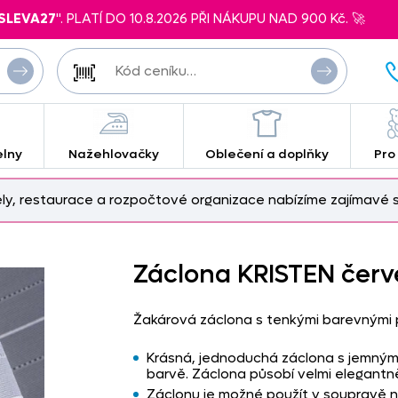
SLEVA27
". PLATÍ DO 10.8.2026 PŘI NÁKUPU NAD 900 Kč. 🚀
elny
Nažehlovačky
Oblečení a doplňky
Pro
ely, restaurace a rozpočtové organizace nabízíme zajímavé s
Záclona KRISTEN čer
Žakárová záclona s tenkými barevnými 
Krásná, jednoduchá záclona s jemným
barvě. Záclona působí velmi elegant
Záclonu je možné použít v soupravě n