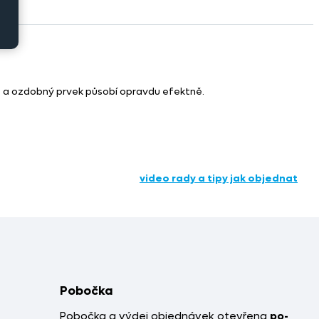
ě a ozdobný prvek působí opravdu efektně.
video rady a tipy jak objednat
Pobočka
Pobočka a výdej objednávek otevřena
po-