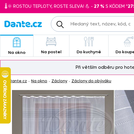
🌡️🌞 ROSTOU TEPLOTY, ROSTE SLEVA! 💪 -
27 %
S KÓDEM "
27
Na postel
Do kuchyně
Do koup
Na okno
Při větším odběru pro hot
Dante.cz
Na okno
Záclony
Záclony do obýváku
-
-
-