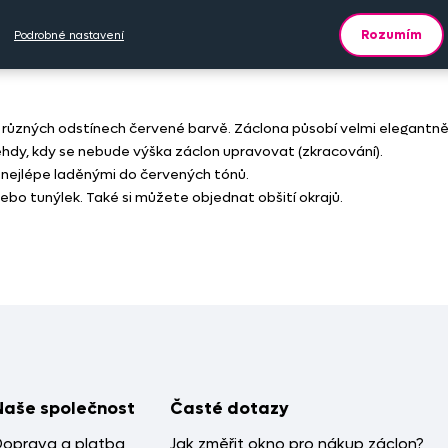
Rozumím
Podrobné nastavení
 různých odstínech červené barvě. Záclona působí velmi elegantn
ehdy, kdy se nebude výška záclon upravovat (zkracování).
ejlépe laděnými do červených tónů.
nebo tunýlek. Také si můžete objednat obšití okrajů.
Naše společnost
Časté dotazy
Doprava a platba
Jak změřit okno pro nákup záclon?