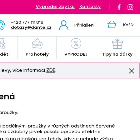
Výprodej zbytků
Kontakty
+420 777 111 818
Košík
Přihlášení
dotazy@dante.cz
 děti
Pro hotely
VÝPRODEJ
Tipy na dárky
levy, více informací
ZDE
.
vená
proužky.
i podélnými proužky v různých odstínech červené
ně a ozdobný prvek působí opravdu efektně.
a okno a balkón, jen tehdy, kdy se nebude výška