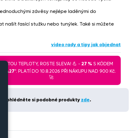
jednoduchými závěsy nejlépe laděnými do
t našít řasící stužku nebo tunýlek. Také si můžete
video rady a tipy jak objednat
 ROSTOU TEPLOTY, ROSTE SLEVA! 💪 -
27 %
S KÓDEM
LEVA27
". PLATÍ DO 10.8.2026 PŘI NÁKUPU NAD 900 Kč.
🚀
t. Prohlédněte si podobné produkty
zde
.