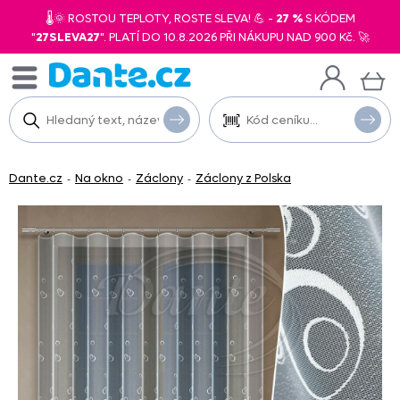
🌡️🌞 ROSTOU TEPLOTY, ROSTE SLEVA! 💪 -
27 %
S KÓDEM
"
27SLEVA27
". PLATÍ DO 10.8.2026 PŘI NÁKUPU NAD 900 Kč. 🚀
Dante.cz
Na okno
Záclony
Záclony z Polska
-
-
-