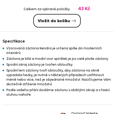
nich našity řasící stužky nebo tunýlky. Tyto služby jsou již
43 Kč
započteny v konečné ceně
zbytku. Věnujte prosím pozornost
Celkem za vybrané položky
poznámkám
- u upravených zbytků
nemusí vždy platit
tučně
uvedený
rozměr
.
Vložit do košíku
Specifikace
Vzorovaná záclona Kendra je určena spíše do moderních
interiérů.
Záclona je bílá a modní vzor spirálek je po celé ploše záclony.
Spodní okraj záclony je tvořen obloučky.
Spodní lem záclony tvoří obloučky, aby záclona na okně
vypadala hezky, je nutné v některých případech ustřihnout
méně nebo více, než je objednané množství. Naúčtujeme Vám
skutečně střižené množství.
Podle vašeho přání dodáme záclonu s obšitými okraji a s řasící
stuhou nahoře.
Dotazy? Volejte