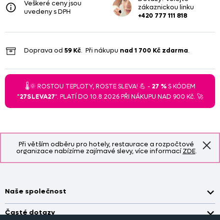
Veškeré ceny jsou
zákaznickou linku
uvedeny s DPH
+420 777 111 818
Doprava od
59 Kč
. Při nákupu
nad
1 700 Kč
zdarma
.
🌡️🌞 ROSTOU TEPLOTY, ROSTE SLEVA! 💪 -
27 %
S KÓDEM
"
27SLEVA27
". PLATÍ DO 10.8.2026 PŘI NÁKUPU NAD 900 Kč. 🚀
Při větším odběru pro hotely, restaurace a rozpočtové
organizace nabízíme zajímavé slevy, více informací
ZDE
.
Naše společnost
Doprava a platba
Časté dotazy