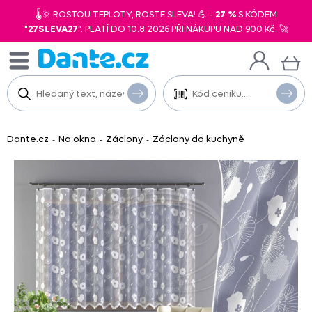
🌡️🌞 ROSTOU TEPLOTY, ROSTE SLEVA! 💪 -
27 %
S KÓDEM
"
27SLEVA27
". PLATÍ DO 10.8.2026 PŘI NÁKUPU NAD 900 Kč. 🚀
Dante.cz
Na okno
Záclony
Záclony do kuchyně
-
-
-