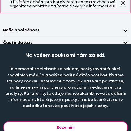
Při větším odběru pro hotely, restaurace a rozpočtové
organizace nabízíme zajímavé slevy, více informací
ZDE
.
Naše společnost
Doprava a platba
Časté dotazy
Kontakt
Jak změřit okno pro nákup záclon?
Na vašem soukromí nám záleží.
Pobočka
O nás
Jak objednat záclony a závěsy na dante.cz?
Pobočka a výdej objednávek otevřena
po-pá 7.30 - 16.00
Obchodní podmínky
K personalizaci obsahu a reklam, poskytování funkcí
Jak prát záclony a závěsy?
PRODEJNÍ ODDĚLENÍ - TELEFONICKY
sociálních médií a analýze naší návštěvnosti využíváme
Staňte se členem klubu Dante.cz
po-pá 7:30 - 16:00
Nastavení cookies
Tel.:
777 111 818
Jak prát povlečení a prostěradla?
soubory cookie. Informace o tom, jak náš web používáte,
sdílíme se svými partnery pro sociální média, inzerci a
Katalog zdarma
e-mail:
dotazy@dante.cz
Informace o materiálech
reklamace:
reklamace@dante.cz
analýzy. Partneři tyto údaje mohou zkombinovat s dalšími
informacemi, které jste jim poskytli nebo které získali v
Šití záclon a závěsů
důsledku toho, že používáte jejich služby.
Objevte slevy pro členy, získejte akční nabídky, novinky, tipy a
informace do vaší schránky.
Rozumím