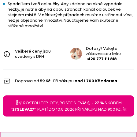
Spodní lem tvoří obloučky. Aby záclona na okně vypadala
hezky, je nutné aby na obou stranách končil oblouček ve
stejném místě. V některých případech musíme ustřihnout více,
než je objednané množství. Naúčtujeme Vám skutečně
střižené množství.
Dotazy? Volejte
Veškeré ceny jsou
zákaznickou linku
uvedeny s DPH
+420 777 111 818
Doprava od
59 Kč
. Při nákupu
nad
1 700 Kč
zdarma
.
🌡️🌞 ROSTOU TEPLOTY, ROSTE SLEVA! 💪 -
27 %
S KÓDEM
"
27SLEVA27
". PLATÍ DO 10.8.2026 PŘI NÁKUPU NAD 900 Kč. 🚀