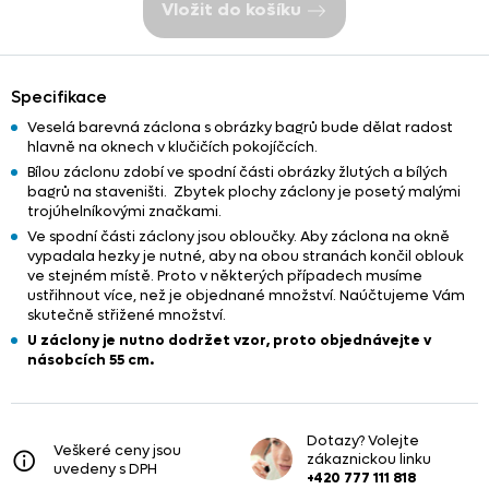
Vložit do košíku
Specifikace
Veselá barevná záclona s obrázky bagrů bude dělat radost
hlavně na oknech v klučičích pokojíčcích.
Bílou záclonu zdobí ve spodní části obrázky žlutých a bílých
bagrů na staveništi. Zbytek plochy záclony je posetý malými
trojúhelníkovými značkami.
Ve spodní části záclony jsou obloučky. Aby záclona na okně
vypadala hezky je nutné, aby na obou stranách končil oblouk
ve stejném místě. Proto v některých případech musíme
ustřihnout více, než je objednané množství. Naúčtujeme Vám
skutečně střižené množství.
U záclony je nutno dodržet vzor, proto objednávejte v
násobcích 55 cm.
Dotazy? Volejte
Veškeré ceny jsou
zákaznickou linku
uvedeny s DPH
+420 777 111 818