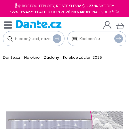
🌡️🌞 ROSTOU TEPLOTY, ROSTE SLEVA! 💪 -
27 %
S KÓDEM
"
27SLEVA27
". PLATÍ DO 10.8.2026 PŘI NÁKUPU NAD 900 Kč. 🚀
Dante.cz
Na okno
Záclony
Kolekce záclon 2025
-
-
-