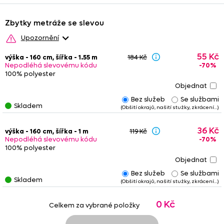
Zbytky metráže se slevou
Upozornění
Upozornění: Na zbytky se nevztahují žádné další slevy (kódy s
55 Kč
výška - 160 cm, šířka - 1.55 m
184 Kč
procentuální slevou).
Zbytek vložený do košíku zůstává
-70%
Nepodléhá slevovému kódu
rezervován dvě hodiny.
Nedoporučujeme
kombinovat
zbytky
100% polyester
s metrážovým zbožím
, barevnost se může nepatrně lišit. Ze
stejného důvodu není vhodné objednávat různé zbytky, pokud
budou na okně vedle sebe.
Bez služeb
Se službami
Skladem
(Obšití okrajů, našití stužky, zkrácení…)
Některé zbytky jsou
zkrácené
nebo
obšité
, případně jsou na
nich našity řasící stužky nebo tunýlky. Tyto služby jsou již
započteny v konečné ceně
zbytku. Věnujte prosím pozornost
36 Kč
výška - 160 cm, šířka - 1 m
119 Kč
poznámkám
- u upravených zbytků
nemusí vždy platit
tučně
-70%
Nepodléhá slevovému kódu
uvedený
rozměr
.
100% polyester
Bez služeb
Se službami
Skladem
(Obšití okrajů, našití stužky, zkrácení…)
0 Kč
Celkem za vybrané položky