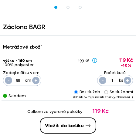
Záclona BAGR
Metrážové zboží
119 Kč
výška - 160 cm
199 Kč
100% polyester
-40%
-
+
-
+
cm
ks
Bez služeb
Se službami
Skladem
(Obšití okrajů, našití stužky, zkrácení…)
119 Kč
Celkem za vybrané položky
Vložit do košíku