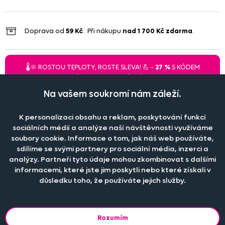
Doprava od
59 Kč
. Při nákupu
nad
1 700 Kč
zdarma
.
🌡️🌞 ROSTOU TEPLOTY, ROSTE SLEVA! 💪 -
27 %
S KÓDEM
"
27SLEVA27
". PLATÍ DO 10.8.2026 PŘI NÁKUPU NAD 900 Kč. 🚀
Na vašem soukromí nám záleží.
K personalizaci obsahu a reklam, poskytování funkcí
Při větším odběru pro hotely, restaurace a rozpočtové
sociálních médií a analýze naší návštěvnosti využíváme
organizace nabízíme zajímavé slevy, více informací
ZDE
.
soubory cookie. Informace o tom, jak náš web používáte,
sdílíme se svými partnery pro sociální média, inzerci a
analýzy. Partneři tyto údaje mohou zkombinovat s dalšími
informacemi, které jste jim poskytli nebo které získali v
Naše společnost
důsledku toho, že používáte jejich služby.
Doprava a platba
Časté dotazy
Kontakt
Jak změřit okno pro nákup záclon?
Pobočka
Rozumím
O nás