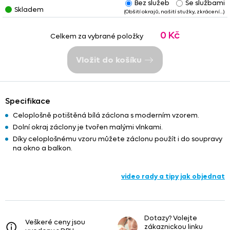
Bez služeb
Se službami
Skladem
(Obšití okrajů, našití stužky, zkrácení…)
0 Kč
Celkem za vybrané položky
Vložit do košíku
Specifikace
Celoplošně potištěná bílá záclona s moderním vzorem.
Dolní okraj záclony je tvořen malými vlnkami.
Díky celoplošnému vzoru můžete záclonu použít i do soupravy
na okno a balkon.
video rady a tipy jak objednat
Dotazy? Volejte
Veškeré ceny jsou
zákaznickou linku