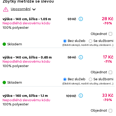
Zbytky metráže se slevou
Upozornění
Upozornění: Na zbytky se nevztahují žádné další slevy (kódy s
28 Kč
výška - 140 cm, šířka - 1.05 m
93 Kč
procentuální slevou).
Zbytek vložený do košíku zůstává
-70%
Nepodléhá slevovému kódu
rezervován dvě hodiny.
Nedoporučujeme
kombinovat
zbytky
100% polyester
s metrážovým zbožím
, barevnost se může nepatrně lišit. Ze
stejného důvodu není vhodné objednávat různé zbytky, pokud
budou na okně vedle sebe.
Bez služeb
Se službami
Skladem
(Obšití okrajů, našití stužky, zkrácení…)
Některé zbytky jsou
zkrácené
nebo
obšité
, případně jsou na
nich našity řasící stužky nebo tunýlky. Tyto služby jsou již
započteny v konečné ceně
zbytku. Věnujte prosím pozornost
17 Kč
výška - 140 cm, šířka - 0.65 m
58 Kč
poznámkám
- u upravených zbytků
nemusí vždy platit
tučně
-71%
Nepodléhá slevovému kódu
uvedený
rozměr
.
100% polyester
Bez služeb
Se službami
Skladem
(Obšití okrajů, našití stužky, zkrácení…)
33 Kč
výška - 160 cm, šířka - 1.1 m
109 Kč
-70%
Nepodléhá slevovému kódu
100% polyester