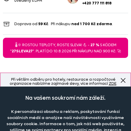
uvedeny s DPH
+420 777 111 818
Doprava od
59 Kč
. Při nákupu
nad
1 700 Kč
zdarma
.
🌡️🌞 ROSTOU TEPLOTY, ROSTE SLEVA! 💪 -
27 %
S KÓDEM
"
27SLEVA27
". PLATÍ DO 10.8.2026 PŘI NÁKUPU NAD 900 Kč. 🚀
Při větším odběru pro hotely, restaurace a rozpočtové
organizace nabízíme zajímavé slevy, více informací
ZDE
.
Na vašem soukromí nám záleží.
Naše společnost
K personalizaci obsahu a reklam, poskytování funkcí
Doprava a platba
sociálních médií a analýze naší návštěvnosti využíváme
Časté dotazy
soubory cookie. Informace o tom, jak náš web používáte,
Kontakt
Jak změřit okno pro nákup záclon?
sdílíme se svými partnery pro sociální média, inzerci a