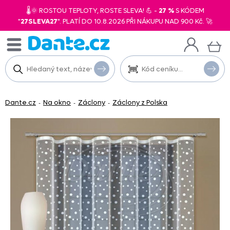
🌡️🌞 ROSTOU TEPLOTY, ROSTE SLEVA! 💪 -
27 %
S KÓDEM
"
27SLEVA27
". PLATÍ DO 10.8.2026 PŘI NÁKUPU NAD 900 Kč. 🚀
Dante.cz
Na okno
Záclony
Záclony z Polska
-
-
-