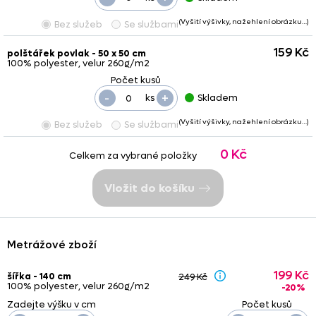
(Vyšití výšivky, nažehlení obrázku…)
Bez služeb
Se službami
159 Kč
polštářek povlak - 50 x 50 cm
100% polyester, velur 260g/m2
-
+
ks
Skladem
(Vyšití výšivky, nažehlení obrázku…)
Bez služeb
Se službami
0 Kč
Celkem za vybrané položky
Vložit do košíku
Metrážové zboží
199 Kč
šířka - 140 cm
249 Kč
100% polyester, velur 260g/m2
-20%