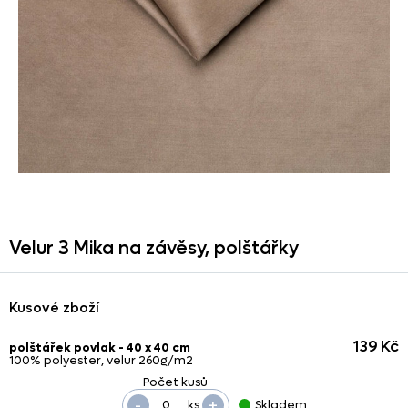
Velur 3 Mika na závěsy,
polštářky
Kusové zboží
139 Kč
polštářek povlak - 40 x 40 cm
100% polyester, velur 260g/m2
-
+
ks
Skladem