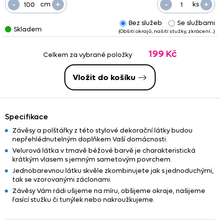
-
+
-
+
cm
ks
Bez služeb
Se službami
Skladem
(Obšití okrajů, našití stužky, zkrácení…)
199 Kč
Celkem za vybrané položky
Vložit do košíku
Specifikace
Závěsy a polštářky z této stylové dekorační látky budou
nepřehlédnutelným doplňkem Vaší domácnosti.
Velurová látka v tmavě béžové barvě je charakteristická
krátkým vlasem s jemným sametovým povrchem.
Jednobarevnou látku skvěle zkombinujete jak s jednoduchými,
tak se vzorovanými záclonami.
Závěsy Vám rádi ušijeme na míru, obšijeme okraje, našijeme
řasící stužku či tunýlek nebo nakroužkujeme.