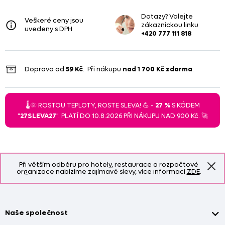
Dotazy? Volejte
Veškeré ceny jsou
zákaznickou linku
uvedeny s DPH
+420 777 111 818
Doprava od
59 Kč
. Při nákupu
nad
1 700 Kč
zdarma
.
🌡️🌞 ROSTOU TEPLOTY, ROSTE SLEVA! 💪 -
27 %
S KÓDEM
"
27SLEVA27
". PLATÍ DO 10.8.2026 PŘI NÁKUPU NAD 900 Kč. 🚀
Při větším odběru pro hotely, restaurace a rozpočtové
organizace nabízíme zajímavé slevy, více informací
ZDE
.
Naše společnost