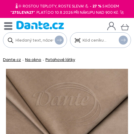
🌡️🌞 ROSTOU TEPLOTY, ROSTE SLEVA! 💪 -
27 %
S KÓDEM
"
27SLEVA27
". PLATÍ DO 10.8.2026 PŘI NÁKUPU NAD 900 Kč. 🚀
Dante.cz
Na okno
Potahové látky
-
-