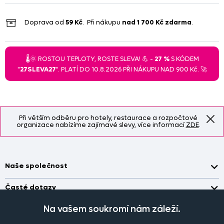
Doprava od
59 Kč
. Při nákupu
nad
1 700 Kč
zdarma
.
🌡️🌞 ROSTOU TEPLOTY, ROSTE SLEVA! 💪 -
27 %
S KÓDEM
"
27SLEVA27
". PLATÍ DO 10.8.2026 PŘI NÁKUPU NAD 900 Kč. 🚀
Při větším odběru pro hotely, restaurace a rozpočtové
organizace nabízíme zajímavé slevy, více informací
ZDE
.
Naše společnost
Doprava a platba
Časté dotazy
Kontakt
Jak změřit okno pro nákup záclon?
Na vašem soukromí nám záleží.
Pobočka
O nás
Jak objednat záclony a závěsy na dante.cz?
Pobočka a výdej objednávek otevřena
po-pá 7.30 - 16.00