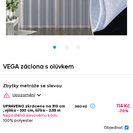
VEGA záclona s olůvkem
Zbytky metráže se slevou
Upozornění
Upozornění: Na zbytky se nevztahují žádné další slevy (kódy s
114 Kč
UPRAVENO zkráceno na 310 cm
380 Kč
procentuální slevou).
Zbytek vložený do košíku zůstává
, výška - 330 cm, šířka - 2.55 m
-70%
rezervován dvě hodiny.
Nedoporučujeme
kombinovat
zbytky
Nepodléhá slevovému kódu
s metrážovým zbožím
, barevnost se může nepatrně lišit. Ze
100% polyester
stejného důvodu není vhodné objednávat různé zbytky, pokud
budou na okně vedle sebe.