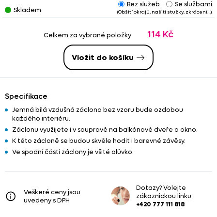
Bez služeb
Se službami
Některé zbytky jsou
zkrácené
nebo
obšité
, případně jsou na
Skladem
(Obšití okrajů, našití stužky, zkrácení…)
nich našity řasící stužky nebo tunýlky. Tyto služby jsou již
započteny v konečné ceně
zbytku. Věnujte prosím pozornost
114 Kč
poznámkám
- u upravených zbytků
nemusí vždy platit
tučně
Celkem za vybrané položky
uvedený
rozměr
.
Vložit do košíku
Specifikace
Jemná bílá vzdušná záclona bez vzoru bude ozdobou
každého interiéru.
Záclonu využijete i v soupravě na balkónové dveře a okno.
K této zácloně se budou skvěle hodit i barevné závěsy.
Ve spodní části záclony je všité olůvko.
Dotazy? Volejte
Veškeré ceny jsou
zákaznickou linku
uvedeny s DPH
+420 777 111 818