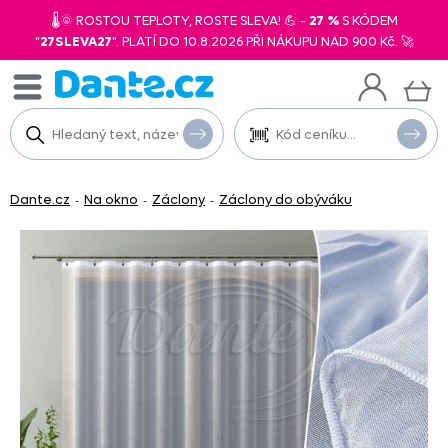
🌡️🌞 ROSTOU TEPLOTY, ROSTE SLEVA! 💪 -
27 %
S KÓDEM
"
27SLEVA27
". PLATÍ DO 10.8.2026 PŘI NÁKUPU NAD 900 Kč. 🚀
Dante.cz
Na okno
Záclony
Záclony do obýváku
-
-
-