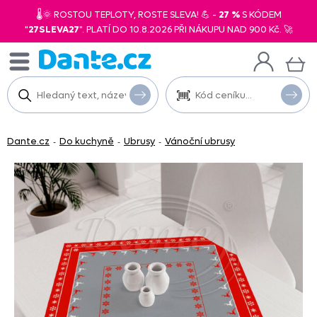
🌡️🌞 ROSTOU TEPLOTY, ROSTE SLEVA! 💪 -
27 %
S KÓDEM
"
27SLEVA27
". PLATÍ DO 10.8.2026 PŘI NÁKUPU NAD 900 Kč. 🚀
Dante.cz
Do kuchyně
Ubrusy
Vánoční ubrusy
-
-
-