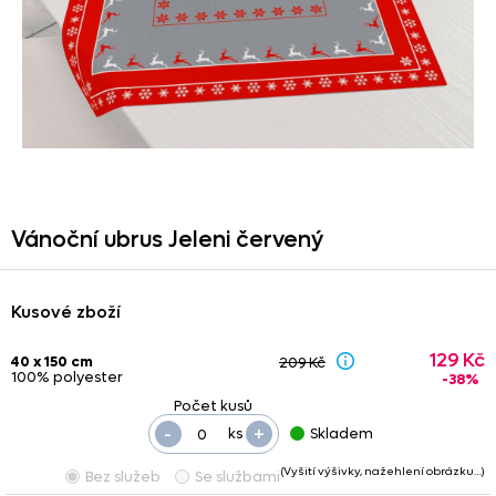
Vánoční ubrus Jeleni červený
Kusové zboží
129 Kč
40 x 150 cm
209 Kč
100% polyester
-38%
-
+
ks
Skladem
(Vyšití výšivky, nažehlení obrázku…)
Bez služeb
Se službami