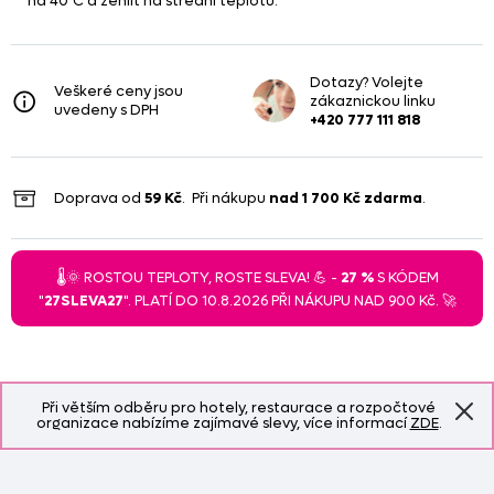
na 40ºC a žehlit na střední teplotu.
Dotazy? Volejte
Veškeré ceny jsou
zákaznickou linku
uvedeny s DPH
+420 777 111 818
Doprava od
59 Kč
. Při nákupu
nad
1 700 Kč
zdarma
.
🌡️🌞 ROSTOU TEPLOTY, ROSTE SLEVA! 💪 -
27 %
S KÓDEM
"
27SLEVA27
". PLATÍ DO 10.8.2026 PŘI NÁKUPU NAD 900 Kč. 🚀
Při větším odběru pro hotely, restaurace a rozpočtové
organizace nabízíme zajímavé slevy, více informací
ZDE
.