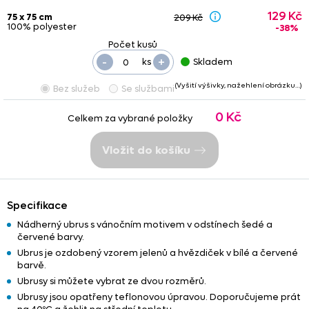
129 Kč
75 x 75 cm
209 Kč
100% polyester
-38%
-
+
ks
Skladem
(Vyšití výšivky, nažehlení obrázku…)
Bez služeb
Se službami
0 Kč
Celkem za vybrané položky
Vložit do košíku
Specifikace
Nádherný ubrus s vánočním motivem v odstínech šedé a
červené barvy.
Ubrus je ozdobený vzorem jelenů a hvězdiček v bílé a červené
barvě.
Ubrusy si můžete vybrat ze dvou rozměrů.
Ubrusy jsou opatřeny teflonovou úpravou. Doporučujeme prát