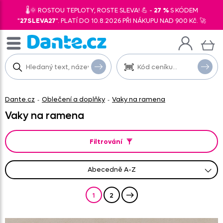
🌡️🌞 ROSTOU TEPLOTY, ROSTE SLEVA! 💪 -
27 %
S KÓDEM
"
27SLEVA27
". PLATÍ DO 10.8.2026 PŘI NÁKUPU NAD 900 Kč. 🚀
Dante.cz
Oblečení a doplňky
Vaky na ramena
-
-
Vaky na ramena
Filtrování
abecedně A-Z
od nejprodávanějšího
od nejlevnějšího
od nejnovějších
abecedně Z-A
od nejdražšího
1
2