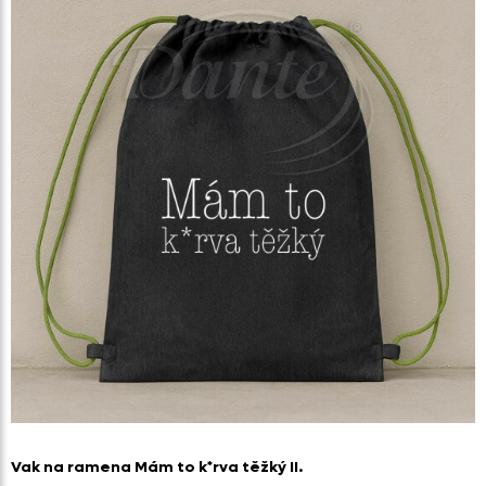
Vak na ramena Mám to k*rva těžký II.