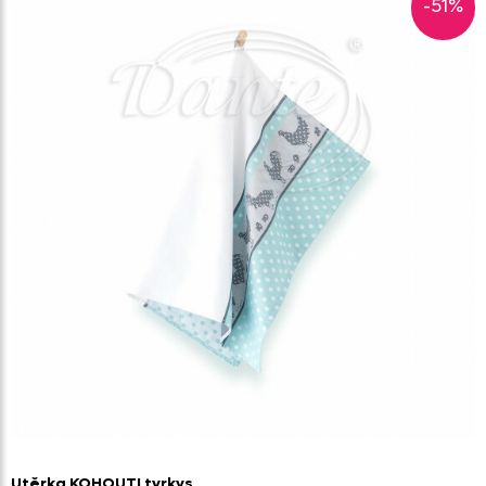
-51%
Utěrka KOHOUTI tyrkys