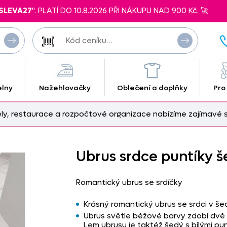
SLEVA27
". PLATÍ DO 10.8.2026 PŘI NÁKUPU NAD 900 Kč. 🚀
elny
Nažehlovačky
Oblečení a doplňky
Pro
ely, restaurace a rozpočtové organizace nabízíme zajímavé s
Ubrus srdce puntíky š
Romantický ubrus se srdíčky
Krásný romantický ubrus se srdci v š
Ubrus světle béžové barvy zdobí dvě s
Lem ubrusu je taktéž šedý s bílými pun