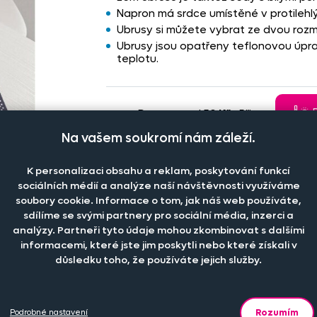
Napron má srdce umístěné v protilehlý
Ubrusy si můžete vybrat ze dvou rozm
Ubrusy jsou opatřeny teflonovou úpra
teplotu.
🌡️
Doprava od
59 Kč
. Při
nákupu
nad
1 700 Kč
"
27S
Na vašem soukromí nám záleží.
zdarma
.
K personalizaci obsahu a reklam, poskytování funkcí
sociálních médií a analýze naší návštěvnosti využíváme
Toto zboží nadále není možné koupi
soubory cookie. Informace o tom, jak náš web používáte,
sdílíme se svými partnery pro sociální média, inzerci a
analýzy. Partneři tyto údaje mohou zkombinovat s dalšími
informacemi, které jste jim poskytli nebo které získali v
důsledku toho, že používáte jejich služby.
Rozumím
Podrobné nastavení