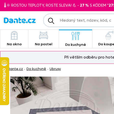
🌡️🌞 ROSTOU TEPLOTY, ROSTE SLEVA! 💪 -
27 %
S KÓDEM "
27
Na okno
Na postel
Do koup
Do kuchyně
Při větším odběru pro hot
Dante.cz
Do kuchyně
Ubrusy
-
-