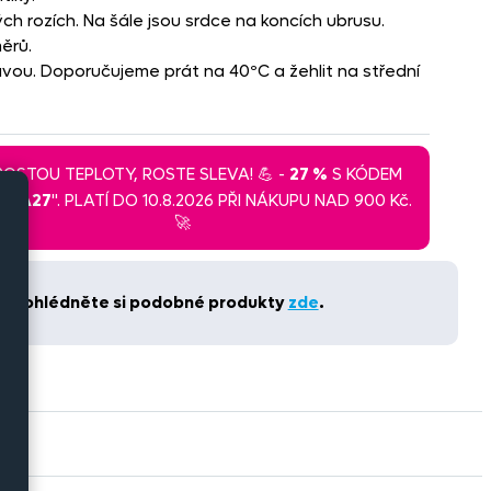
ch rozích. Na šále jsou srdce na koncích ubrusu.
ěrů.
vou. Doporučujeme prát na 40ºC a žehlit na střední
 ROSTOU TEPLOTY, ROSTE SLEVA! 💪 -
27 %
S KÓDEM
LEVA27
". PLATÍ DO 10.8.2026 PŘI NÁKUPU NAD 900 Kč.
🚀
t. Prohlédněte si podobné produkty
zde
.