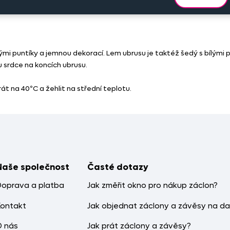
mi puntíky a jemnou dekorací. Lem ubrusu je taktéž šedý s bílými p
u srdce na koncích ubrusu.
 na 40ºC a žehlit na střední teplotu.
Naše společnost
Časté dotazy
Doprava a platba
Jak změřit okno pro nákup záclon?
Kontakt
Jak objednat záclony a závěsy na da
O nás
Jak prát záclony a závěsy?