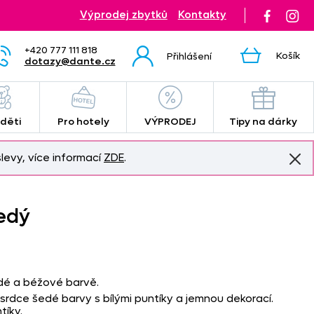
Výprodej zbytků
Kontakty
+420 777 111 818
Košík
Přihlášení
dotazy@dante.cz
 děti
Pro hotely
VÝPRODEJ
Tipy na dárky
levy, více informací
ZDE
.
edý
edé a béžové barvě.
rdce šedé barvy s bílými puntíky a jemnou dekorací.
tíky.