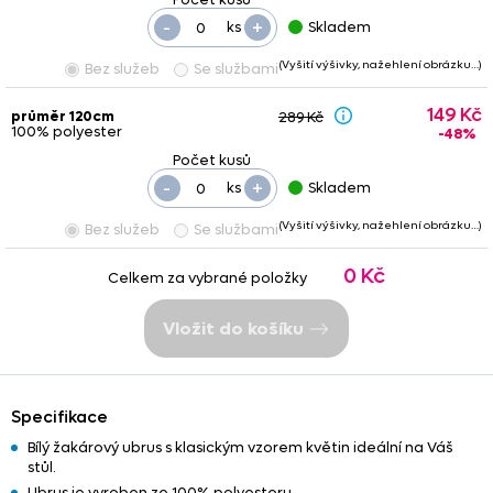
-
+
ks
Skladem
(Vyšití výšivky, nažehlení obrázku…)
Bez služeb
Se službami
149 Kč
průměr 120cm
289 Kč
100% polyester
-48%
-
+
ks
Skladem
(Vyšití výšivky, nažehlení obrázku…)
Bez služeb
Se službami
0 Kč
Celkem za vybrané položky
Vložit do košíku
Specifikace
Bílý žakárový ubrus s klasickým vzorem květin ideální na Váš
stůl.
Ubrus je vyroben ze 100% polyesteru.