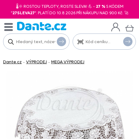
🌡️🌞 ROSTOU TEPLOTY, ROSTE SLEVA! 💪 -
27 %
S KÓDEM
"
27SLEVA27
". PLATÍ DO 10.8.2026 PŘI NÁKUPU NAD 900 Kč. 🚀
Dante.cz
VÝPRODEJ
MEGA VÝPRODEJ
-
-