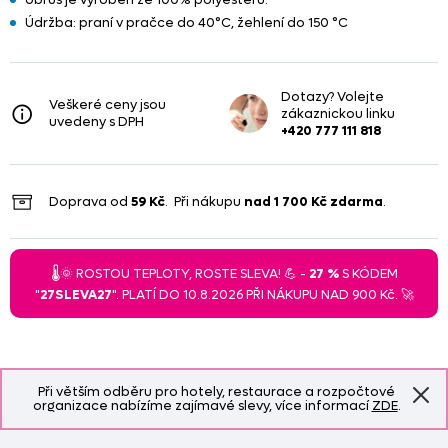
Údržba: praní v pračce do 40°C, žehlení do 150 °C
Dotazy? Volejte
Veškeré ceny jsou
zákaznickou linku
uvedeny s DPH
+420 777 111 818
Doprava od
59 Kč
. Při nákupu
nad
1 700 Kč
zdarma
.
🌡️🌞 ROSTOU TEPLOTY, ROSTE SLEVA! 💪 -
27 %
S KÓDEM
"
27SLEVA27
". PLATÍ DO 10.8.2026 PŘI NÁKUPU NAD 900 Kč. 🚀
Při větším odběru pro hotely, restaurace a rozpočtové
organizace nabízíme zajímavé slevy, více informací
ZDE
.