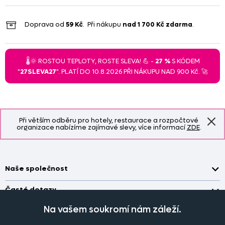
Doprava od
59 Kč
. Při nákupu
nad
1 700 Kč
zdarma
.
🌡️🌞 ROSTOU TEPLOTY, ROSTE SLEVA! 💪 -
27 %
S KÓDEM
"
27SLEVA27
". PLATÍ DO 10.8.2026 PŘI NÁKUPU NAD 900 Kč. 🚀
Při větším odběru pro hotely, restaurace a rozpočtové
organizace nabízíme zajímavé slevy, více informací
ZDE
.
Naše společnost
Doprava a platba
Časté dotazy
Kontakt
Jak změřit okno pro nákup záclon?
Na vašem soukromí nám záleží.
Pobočka
O nás
Jak objednat záclony a závěsy na dante.cz?