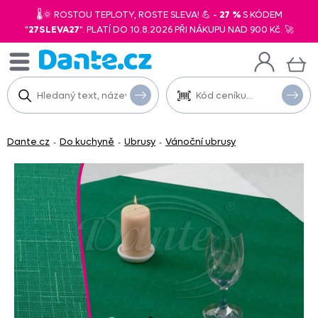
🌡️🌞 ROSTOU TEPLOTY, ROSTE SLEVA! 💪 -
27 %
S KÓDEM
"
27SLEVA27
". PLATÍ DO 10.8.2026 PŘI NÁKUPU NAD 900 Kč. 🚀
Dante.cz
Do kuchyně
Ubrusy
Vánoční ubrusy
-
-
-