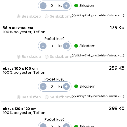
-
+
ks
Skladem
(Vyšití výšivky, nažehlení obrázku…)
Bez služeb
Se službami
179 Kč
šála 40 x 140 cm
100% polyester, Teflon
-
+
ks
Skladem
(Vyšití výšivky, nažehlení obrázku…)
Bez služeb
Se službami
259 Kč
ubrus 100 x 100 cm
100% polyester, Teflon
-
+
ks
Skladem
(Vyšití výšivky, nažehlení obrázku…)
Bez služeb
Se službami
299 Kč
ubrus 120 x 120 cm
100% polyester, Teflon
-
+
ks
Skladem