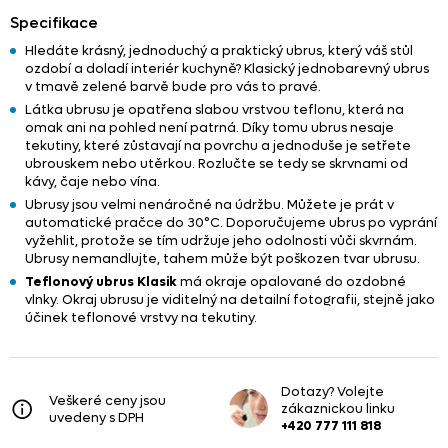
Specifikace
Hledáte krásný, jednoduchý a praktický ubrus, který váš stůl
ozdobí a doladí interiér kuchyně? Klasický jednobarevný ubrus
v tmavě zelené barvě bude pro vás to pravé.
Látka ubrusu je opatřena slabou vrstvou teflonu, která na
omak ani na pohled není patrná. Díky tomu ubrus nesaje
tekutiny, které zůstavají na povrchu a jednoduše je setřete
ubrouskem nebo utěrkou. Rozlučte se tedy se skrvnami od
kávy, čaje nebo vína.
Ubrusy jsou velmi nenáročné na údržbu. Můžete je prát v
automatické pračce do 30°C. Doporučujeme ubrus po vyprání
vyžehlit, protože se tím udržuje jeho odolnosti vůči skvrnám.
Ubrusy nemandlujte, tahem může být poškozen tvar ubrusu.
Teflonový ubrus Klasik
má okraje opalované do ozdobné
vlnky. Okraj ubrusu je viditelný na detailní fotografii, stejně jako
účinek teflonové vrstvy na tekutiny.
Dotazy? Volejte
Veškeré ceny jsou
zákaznickou linku
uvedeny s DPH
+420 777 111 818