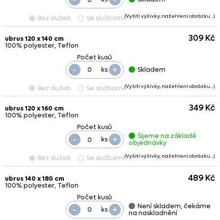
(Vyšití výšivky, nažehlení obrázku…)
Bez služeb
Se službami
309 Kč
ubrus 120 x 140 cm
100% polyester, Teflon
-
+
ks
Skladem
(Vyšití výšivky, nažehlení obrázku…)
Bez služeb
Se službami
349 Kč
ubrus 120 x 160 cm
100% polyester, Teflon
Šijeme na základě
-
+
ks
objednávky
(Vyšití výšivky, nažehlení obrázku…)
Bez služeb
Se službami
489 Kč
ubrus 140 x 180 cm
100% polyester, Teflon
Není skladem, čekáme
-
+
ks
na naskladnění