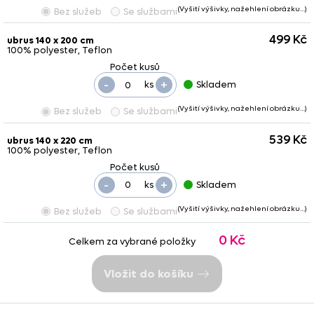
(Vyšití výšivky, nažehlení obrázku…)
Bez služeb
Se službami
499 Kč
ubrus 140 x 200 cm
100% polyester, Teflon
-
+
ks
Skladem
(Vyšití výšivky, nažehlení obrázku…)
Bez služeb
Se službami
539 Kč
ubrus 140 x 220 cm
100% polyester, Teflon
-
+
ks
Skladem
(Vyšití výšivky, nažehlení obrázku…)
Bez služeb
Se službami
0 Kč
Celkem za vybrané položky
Vložit do košíku