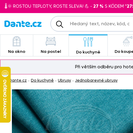
🌡️🌞 ROSTOU TEPLOTY, ROSTE SLEVA! 💪 -
27 %
S KÓDEM "
27
Na okno
Na postel
Do koup
Do kuchyně
Při větším odběru pro hot
Dante.cz
Do kuchyně
Ubrusy
Jednobarevné ubrusy
-
-
-