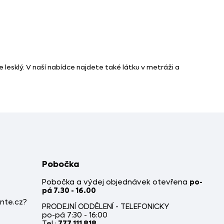
 lesklý. V naší nabídce najdete také látku v metráži a
Pobočka
Pobočka a výdej objednávek otevřena
po-
pá 7.30 - 16.00
nte.cz?
PRODEJNÍ ODDĚLENÍ - TELEFONICKY
po-pá 7:30 - 16:00
Tel.:
777 111 818