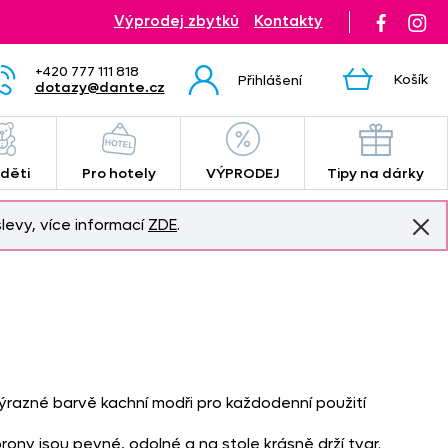
Výprodej zbytků
Kontakty
+420 777 111 818
Košík
Přihlášení
dotazy@dante.cz
 děti
Pro hotely
VÝPRODEJ
Tipy na dárky
levy, více informací
ZDE
.
ýrazné barvě kachní modři pro každodenní použití
rony jsou pevné, odolné a na stole krásně drží tvar.