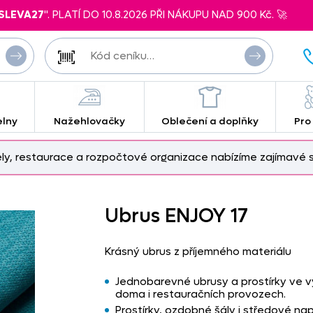
SLEVA27
". PLATÍ DO 10.8.2026 PŘI NÁKUPU NAD 900 Kč. 🚀
elny
Nažehlovačky
Oblečení a doplňky
Pro
ely, restaurace a rozpočtové organizace nabízíme zajímavé s
Ubrus ENJOY 17
Krásný ubrus z příjemného materiálu
Jednobarevné ubrusy a prostírky ve v
doma i restauračních provozech.
Prostírky, ozdobné šály i středové nap