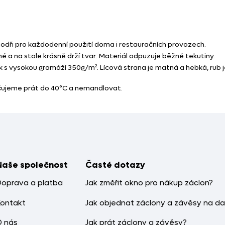
odři pro každodenní použití doma i restauračních provozech.
é a na stole krásně drží tvar. Materiál odpuzuje běžné tekutiny.
k s vysokou gramáží 350g/m². Lícová strana je matná a hebká, rub je
učujeme prát do 40°C a nemandlovat.
Naše společnost
Časté dotazy
Doprava a platba
Jak změřit okno pro nákup záclon?
Kontakt
Jak objednat záclony a závěsy na da
O nás
Jak prát záclony a závěsy?