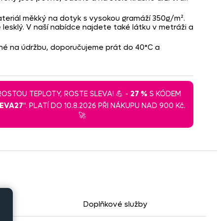
materiál měkký na dotyk s vysokou gramáží 350g/m².
 lesklý. V naší nabídce najdete také látku v metráži a
čné na údržbu, doporučujeme prát do 40°C a
 ROSTOU TEPLOTY, ROSTE SLEVA! 💪 -
27 %
S KÓDEM
LEVA27
". PLATÍ DO 10.8.2026 PŘI NÁKUPU NAD 900 Kč.
🚀
Doplňkové služby