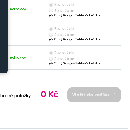
Bez služeb
dě objednávky
Se službami
(Vyšití výšivky, nažehlení obrázku…)
Bez služeb
Se službami
(Vyšití výšivky, nažehlení obrázku…)
Bez služeb
dě objednávky
Se službami
(Vyšití výšivky, nažehlení obrázku…)
0 Kč
Vložit do košíku
ybrané položky