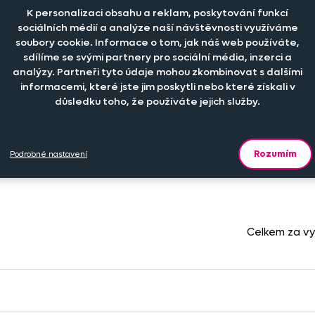
K personalizaci obsahu a reklam, poskytování funkcí
+
209 Kč
ks
Šijeme na zákla
sociálních médií a analýze naší návštěvnosti využíváme
soubory cookie. Informace o tom, jak náš web používáte,
sdílíme se svými partnery pro sociální média, inzerci a
analýzy. Partneři tyto údaje mohou zkombinovat s dalšími
+
209 Kč
ks
Skladem
informacemi, které jste jim poskytli nebo které získali v
důsledku toho, že používáte jejich služby.
+
379 Kč
ks
Šijeme na zákla
Rozumím
Podrobné nastavení
Celkem za v