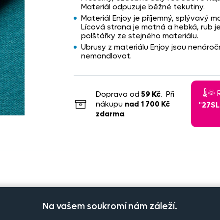
Materiál odpuzuje běžné tekutiny.
Materiál Enjoy je příjemný, splývavý 
Lícová strana je matná a hebká, rub je
polštářky ze stejného materiálu.
Ubrusy z materiálu Enjoy jsou nenáro
nemandlovat.
🌡️
Doprava od
59 Kč
. Při
nákupu
nad
1 700 Kč
"
27S
zdarma
.
usů
Cena na eshopu
Dostupnost
Na vašem soukromí nám záleží.