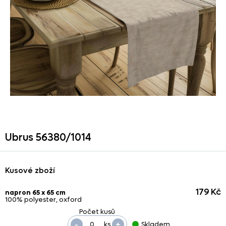
Ubrus 56380/
1014
Kusové zboží
179 Kč
napron 65 x 65 cm
100% polyester, oxford
-
+
ks
Skladem