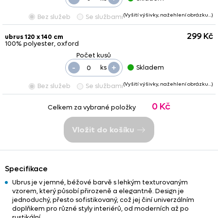
(Vyšití výšivky, nažehlení obrázku…)
Bez služeb
Se službami
299 Kč
ubrus 120 x 140 cm
100% polyester, oxford
-
+
ks
Skladem
(Vyšití výšivky, nažehlení obrázku…)
Bez služeb
Se službami
0 Kč
Celkem za vybrané položky
Vložit do košíku
Specifikace
Ubrus je v jemné, béžové barvě s lehkým texturovaným
vzorem, který působí přirozeně a elegantně. Design je
jednoduchý, přesto sofistikovaný, což jej činí univerzálním
doplňkem pro různé styly interiérů, od moderních až po
rustikální.