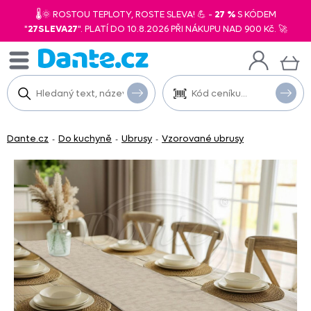
🌡️🌞 ROSTOU TEPLOTY, ROSTE SLEVA! 💪 -
27 %
S KÓDEM
"
27SLEVA27
". PLATÍ DO 10.8.2026 PŘI NÁKUPU NAD 900 Kč. 🚀
Dante.cz
Do kuchyně
Ubrusy
Vzorované ubrusy
-
-
-