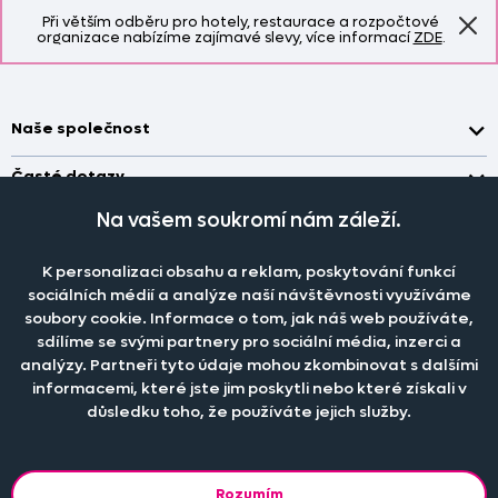
Při větším odběru pro hotely, restaurace a rozpočtové
organizace nabízíme zajímavé slevy, více informací
ZDE
.
Naše společnost
Doprava a platba
Časté dotazy
Kontakt
Jak změřit okno pro nákup záclon?
Na vašem soukromí nám záleží.
Pobočka
O nás
Jak objednat záclony a závěsy na dante.cz?
Pobočka a výdej objednávek otevřena
po-pá 7.30 - 16.00
K personalizaci obsahu a reklam, poskytování funkcí
Obchodní podmínky
Jak prát záclony a závěsy?
PRODEJNÍ ODDĚLENÍ - TELEFONICKY
sociálních médií a analýze naší návštěvnosti využíváme
Staňte se členem klubu Dante.cz
po-pá 7:30 - 16:00
Nastavení cookies
soubory cookie. Informace o tom, jak náš web používáte,
Tel.:
777 111 818
Jak prát povlečení a prostěradla?
sdílíme se svými partnery pro sociální média, inzerci a
Katalog zdarma
e-mail:
dotazy@dante.cz
Informace o materiálech
analýzy. Partneři tyto údaje mohou zkombinovat s dalšími
reklamace:
reklamace@dante.cz
informacemi, které jste jim poskytli nebo které získali v
Šití záclon a závěsů
důsledku toho, že používáte jejich služby.
Objevte slevy pro členy, získejte akční nabídky, novinky, tipy a
informace do vaší schránky.
Rozumím