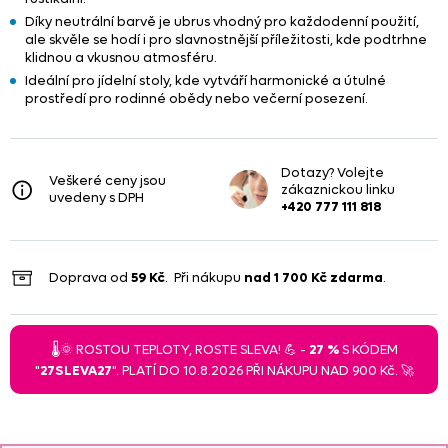
Díky neutrální barvě je ubrus vhodný pro každodenní použití,
ale skvěle se hodí i pro slavnostnější příležitosti, kde podtrhne
klidnou a vkusnou atmosféru.
Ideální pro jídelní stoly, kde vytváří harmonické a útulné
prostředí pro rodinné obědy nebo večerní posezení.
Dotazy? Volejte
Veškeré ceny jsou
zákaznickou linku
uvedeny s DPH
+420 777 111 818
Doprava od
59 Kč
. Při nákupu
nad
1 700 Kč
zdarma
.
🌡️🌞 ROSTOU TEPLOTY, ROSTE SLEVA! 💪 -
27 %
S KÓDEM
"
27SLEVA27
". PLATÍ DO 10.8.2026 PŘI NÁKUPU NAD 900 Kč. 🚀