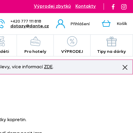
Výprodej zbytků
Kontakty
+420 777 111 818
Košík
Přihlášení
dotazy@dante.cz
 děti
Pro hotely
VÝPRODEJ
Tipy na dárky
levy, více informací
ZDE
.
ky kopretin.