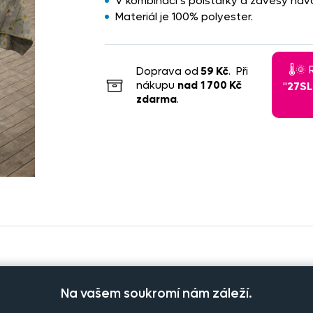
V kombinaci s polštářky a závěsy navo
Materiál je 100% polyester.
🌡️
Doprava od
59 Kč
. Při
nákupu
nad
1 700 Kč
"
27S
zdarma
.
Na vašem soukromí nám záleží.
et kusů
Cena na eshopu
Dostupnost