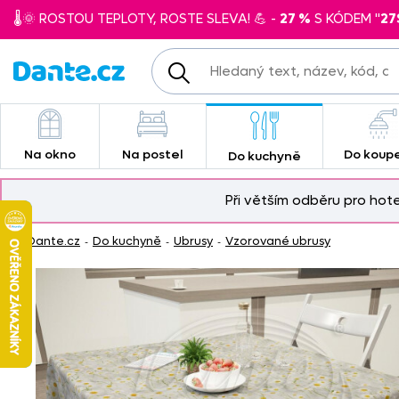
🌡️🌞 ROSTOU TEPLOTY, ROSTE SLEVA! 💪 -
27 %
S KÓDEM "
27
Na okno
Na postel
Do koup
Do kuchyně
Při větším odběru pro hot
Dante.cz
Do kuchyně
Ubrusy
Vzorované ubrusy
-
-
-