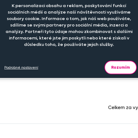
K personalizaci obsahu a reklam, poskytování funkcí
sociálních médií a analýze naší návštěvnosti využíváme
+
199 Kč
ks
Není skladem, če
soubory cookie. Informace o tom, jak náš web používáte,
sdílíme se svými partnery pro sociální média, inzerci a
analýzy. Partneři tyto údaje mohou zkombinovat s dalšími
informacemi, které jste jim poskytli nebo které získali v
+
199 Kč
ks
Není skladem, če
důsledku toho, že používáte jejich služby.
+
349 Kč
ks
Není skladem, če
Rozumím
Podrobné nastavení
Celkem za v