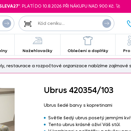
SLEVA27
". PLATÍ DO 10.8.2026 PŘI NÁKUPU NAD 900 Kč. 🚀
elny
Nažehlovačky
Oblečení a doplňky
Pro
ely, restaurace a rozpočtové organizace nabízíme zajímavé s
Ubrus 420354/
103
Ubrus šedé barvy s kopretinami
Světle šedý ubrus posetý jemnými kvít
Tento ubrus krásně oživí Váš stůl.