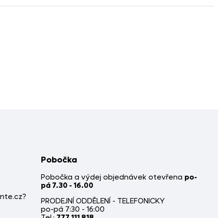
Pobočka
Pobočka a výdej objednávek otevřena
po-
pá 7.30 - 16.00
nte.cz?
PRODEJNÍ ODDĚLENÍ - TELEFONICKY
po-pá 7:30 - 16:00
Tel.:
777 111 818