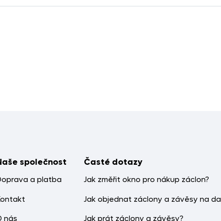
Naše společnost
Časté dotazy
Doprava a platba
Jak změřit okno pro nákup záclon?
Kontakt
Jak objednat záclony a závěsy na da
O nás
Jak prát záclony a závěsy?