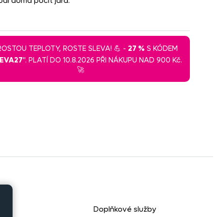
dí doma pocit jara.
 ROSTOU TEPLOTY, ROSTE SLEVA! 💪 -
27 %
S KÓDEM
LEVA27
". PLATÍ DO 10.8.2026 PŘI NÁKUPU NAD 900 Kč.
🚀
Doplňkové služby