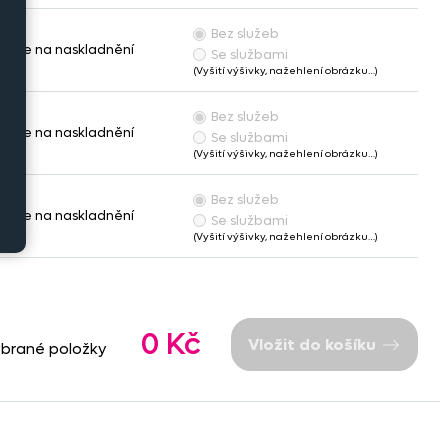
Bez služeb
káme na naskladnění
Se službami
(Vyšití výšivky, nažehlení obrázku…)
Bez služeb
káme na naskladnění
Se službami
(Vyšití výšivky, nažehlení obrázku…)
Bez služeb
káme na naskladnění
Se službami
(Vyšití výšivky, nažehlení obrázku…)
0 Kč
Vložit do košíku
ybrané položky