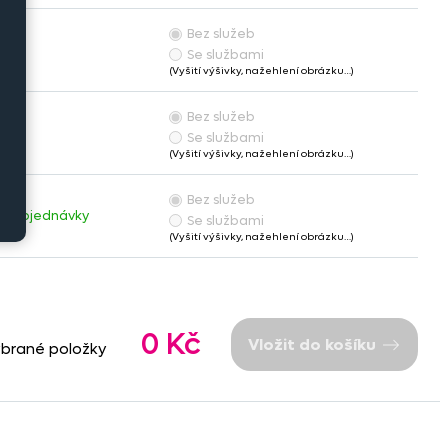
Bez služeb
Se službami
(Vyšití výšivky, nažehlení obrázku…)
Bez služeb
Se službami
(Vyšití výšivky, nažehlení obrázku…)
Bez služeb
dě objednávky
Se službami
(Vyšití výšivky, nažehlení obrázku…)
0 Kč
Vložit do košíku
ybrané položky