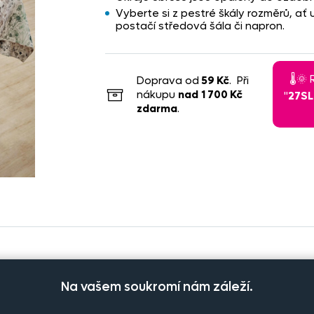
Vyberte si z pestré škály rozměrů, ať
postačí středová šála či napron.
🌡️
Doprava od
59 Kč
. Při
nákupu
nad
1 700 Kč
"
27S
zdarma
.
Na vašem soukromí nám záleží.
usů
Cena na eshopu
Dostupnost