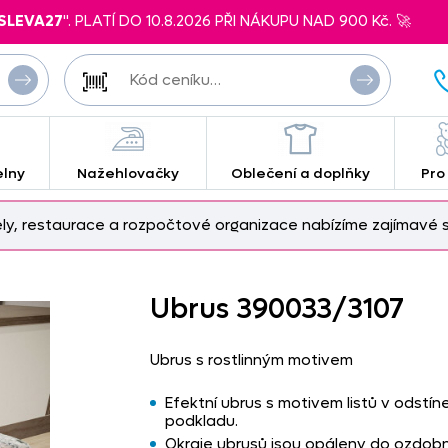
SLEVA27
". PLATÍ DO 10.8.2026 PŘI NÁKUPU NAD 900 Kč. 🚀
elny
Nažehlovačky
Oblečení a doplňky
Pro
ely, restaurace a rozpočtové organizace nabízíme zajímavé s
Ubrus 390033/
3107
Ubrus s rostlinným motivem
Efektní ubrus s motivem listů v odstí
podkladu.
Okraje ubrusů jsou opáleny do ozdobn