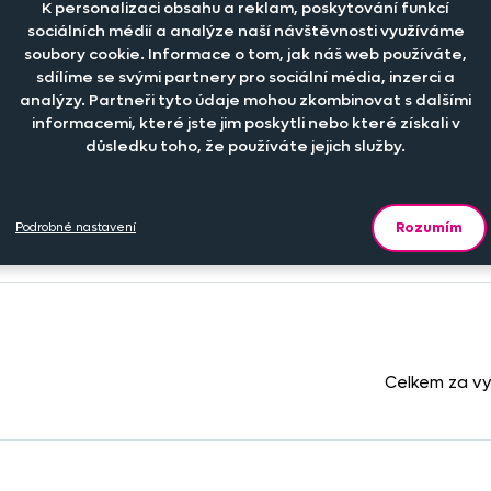
K personalizaci obsahu a reklam, poskytování funkcí
sociálních médií a analýze naší návštěvnosti využíváme
+
199 Kč
soubory cookie. Informace o tom, jak náš web používáte,
ks
Skladem
sdílíme se svými partnery pro sociální média, inzerci a
analýzy. Partneři tyto údaje mohou zkombinovat s dalšími
informacemi, které jste jim poskytli nebo které získali v
+
199 Kč
ks
důsledku toho, že používáte jejich služby.
Skladem
Rozumím
Podrobné nastavení
+
349 Kč
ks
Šijeme na zákla
Celkem za v