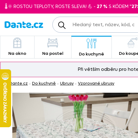
🌡️🌞 ROSTOU TEPLOTY, ROSTE SLEVA! 💪 -
27 %
S KÓDEM "
27
Na okno
Na postel
Do koup
Do kuchyně
Při větším odběru pro hot
Dante.cz
Do kuchyně
Ubrusy
Vzorované ubrusy
-
-
-