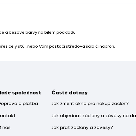
edé a béžové barvy na bílém podkladu.
přes celý stůl, nebo Vám postačí středová šála či napron.
Naše společnost
Časté dotazy
Doprava a platba
Jak změřit okno pro nákup záclon?
Kontakt
Jak objednat záclony a závěsy na da
O nás
Jak prát záclony a závěsy?