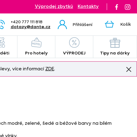
Výprodej zbytků
Kontakty
+420 777 111 818
Košík
Přihlášení
dotazy@dante.cz
 děti
Pro hotely
VÝPRODEJ
Tipy na dárky
levy, více informací
ZDE
.
nech modré, zelené, šedé a béžové barvy na bílém
é vlnky.