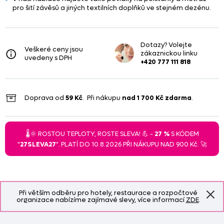
pro šití závěsů a jiných textilních doplňků ve stejném dezénu.
Dotazy? Volejte
Veškeré ceny jsou
zákaznickou linku
uvedeny s DPH
+420 777 111 818
Doprava od
59 Kč
. Při nákupu
nad
1 700 Kč
zdarma
.
🌡️🌞 ROSTOU TEPLOTY, ROSTE SLEVA! 💪 -
27 %
S KÓDEM
"
27SLEVA27
". PLATÍ DO 10.8.2026 PŘI NÁKUPU NAD 900 Kč. 🚀
Při větším odběru pro hotely, restaurace a rozpočtové
organizace nabízíme zajímavé slevy, více informací
ZDE
.