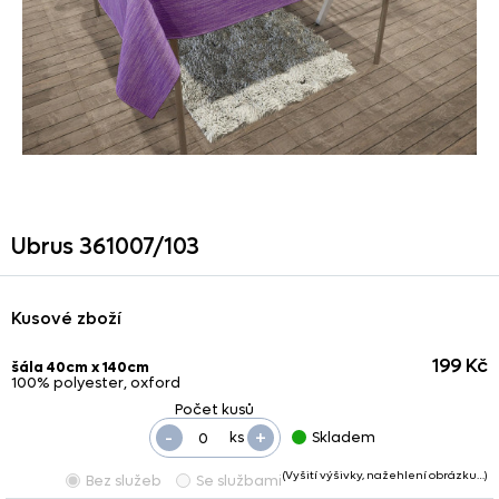
Ubrus 361007/
103
Kusové zboží
199 Kč
šála 40cm x 140cm
100% polyester, oxford
-
+
ks
Skladem
(Vyšití výšivky, nažehlení obrázku…)
Bez služeb
Se službami