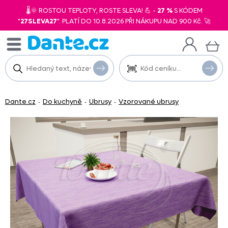
🌡️🌞 ROSTOU TEPLOTY, ROSTE SLEVA! 💪 -
27 %
S KÓDEM
"
27SLEVA27
". PLATÍ DO 10.8.2026 PŘI NÁKUPU NAD 900 Kč. 🚀
Dante.cz
Do kuchyně
Ubrusy
Vzorované ubrusy
-
-
-