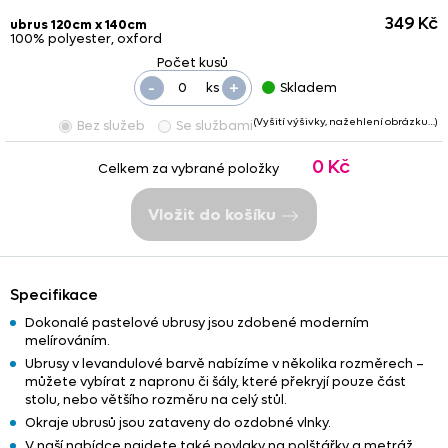
349 Kč
ubrus 120cm x 140cm
100% polyester, oxford
-
+
ks
Skladem
(Vyšití výšivky, nažehlení obrázku…)
Bez služeb
Se službami
0 Kč
Celkem za vybrané položky
Vložit do košíku
Specifikace
Dokonalé pastelové ubrusy jsou zdobené moderním
melírováním.
Ubrusy v levandulové barvě nabízíme v několika rozměrech –
můžete vybírat z napronu či šály, které překryjí pouze část
stolu, nebo většího rozměru na celý stůl.
Okraje ubrusů jsou zataveny do ozdobné vlnky.
V naší nabídce najdete také povlaky na polštářky a metráž