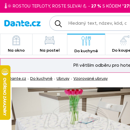
🌡️🌞 ROSTOU TEPLOTY, ROSTE SLEVA! 💪 -
27 %
S KÓDEM "
27
Na okno
Na postel
Do koup
Do kuchyně
Při větším odběru pro hot
Dante.cz
Do kuchyně
Ubrusy
Vzorované ubrusy
-
-
-