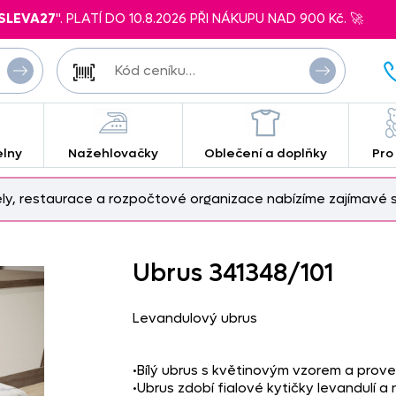
SLEVA27
". PLATÍ DO 10.8.2026 PŘI NÁKUPU NAD 900 Kč. 🚀
elny
Nažehlovačky
Oblečení a doplňky
Pro
ely, restaurace a rozpočtové organizace nabízíme zajímavé s
Ubrus 341348/
101
Levandulový ubrus
•Bílý ubrus s květinovým vzorem a pro
•Ubrus zdobí fialové kytičky levandulí a 