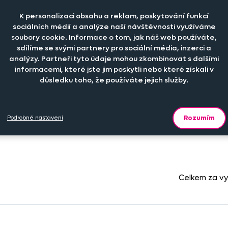
K personalizaci obsahu a reklam, poskytování funkcí
-
+
199 Kč
ks
sociálních médií a analýze naší návštěvnosti využíváme
soubory cookie. Informace o tom, jak náš web používáte,
sdílíme se svými partnery pro sociální média, inzerci a
analýzy. Partneři tyto údaje mohou zkombinovat s dalšími
-
+
199 Kč
ks
informacemi, které jste jim poskytli nebo které získali v
důsledku toho, že používáte jejich služby.
-
+
349 Kč
ks
Rozumím
Podrobné nastavení
Celkem za v