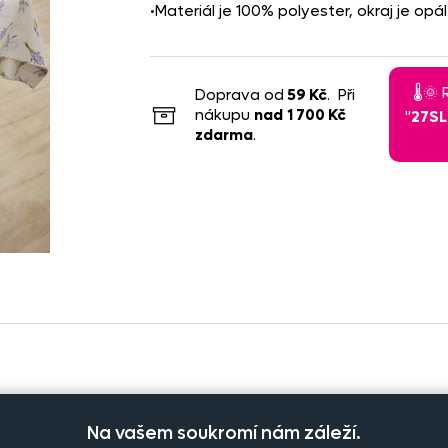
•Materiál je 100% polyester, okraj je op
🌡️
Doprava od
59 Kč
. Při
nákupu
nad
1 700 Kč
"
27S
zdarma
.
Na vašem soukromí nám záleží.
očet kusů
Cena na eshopu
Do