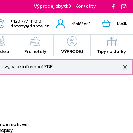
Výprodej zbytků
Kontakty
+420 777 111 818
Košík
Přihlášení
dotazy@dante.cz
 děti
Pro hotely
VÝPRODEJ
Tipy na dárky
levy, více informací
ZDE
.
vence motivem
nápisy