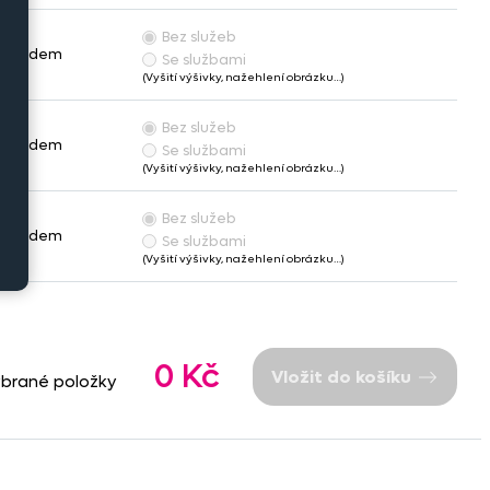
Bez služeb
Skladem
Se službami
(Vyšití výšivky, nažehlení obrázku…)
Bez služeb
Skladem
Se službami
(Vyšití výšivky, nažehlení obrázku…)
Bez služeb
Skladem
Se službami
(Vyšití výšivky, nažehlení obrázku…)
0 Kč
Vložit do košíku
ybrané položky