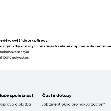
riéru svěží dotek přírody.
y a čtyřlístky v různých odstínech zelené doplněné decentní 
andinávském stylu.
ní 100% polyester.
Naše společnost
Časté dotazy
Doprava a platba
Jak změřit okno pro nákup záclon?