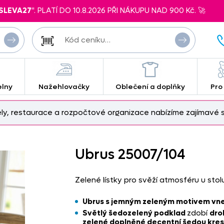
SLEVA27
". PLATÍ DO 10.8.2026 PŘI NÁKUPU NAD 900 Kč. 🚀
elny
Nažehlovačky
Oblečení a doplňky
Pro
ely, restaurace a rozpočtové organizace nabízíme zajímavé s
Ubrus 25007/
104
Zelené lístky pro svěží atmosféru u stol
Ubrus s jemným zeleným motivem vnes
Světlý šedozelený podklad
zdobí
drob
zelené doplněné decentní šedou kre