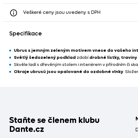
Veškeré ceny jsou uvedeny s DPH
Specifikace
Ubrus s jemným zeleným motivem vnese do vašeho inte
Světlý šedozelený podklad
zdobí
drobné lístky, travin
Skvěle ladí s dřevěným stolem i interiérem v přírodním či sk
Okraje ubrusů jsou opalované do ozdobné vlnky
. Slože
Staňte se členem klubu
Dante.cz