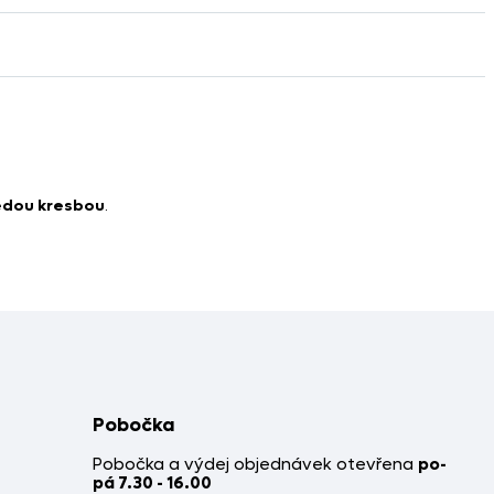
šedou kresbou
.
Pobočka
Pobočka a výdej objednávek otevřena
po-
pá 7.30 - 16.00