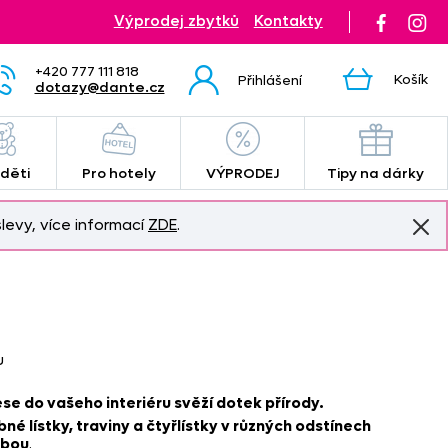
Výprodej zbytků
Kontakty
+420 777 111 818
Košík
Přihlášení
dotazy@dante.cz
 děti
Pro hotely
VÝPRODEJ
Tipy na dárky
levy, více informací
ZDE
.
u
e do vašeho interiéru svěží dotek přírody.
né lístky, traviny a čtyřlístky v různých odstínech
sbou
.