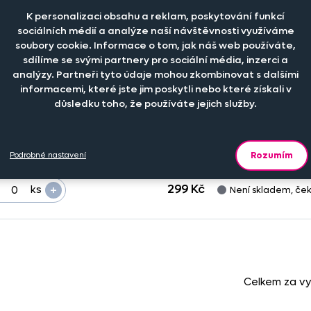
K personalizaci obsahu a reklam, poskytování funkcí
et kusů
Cena na eshopu
Dostupnost
sociálních médií a analýze naší návštěvnosti využíváme
soubory cookie. Informace o tom, jak náš web používáte,
sdílíme se svými partnery pro sociální média, inzerci a
+
179 Kč
ks
analýzy. Partneři tyto údaje mohou zkombinovat s dalšími
Není skladem, če
informacemi, které jste jim poskytli nebo které získali v
důsledku toho, že používáte jejich služby.
+
179 Kč
ks
Není skladem, če
Rozumím
Podrobné nastavení
+
299 Kč
ks
Není skladem, če
Celkem za v