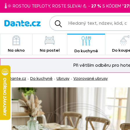
🌡️🌞 ROSTOU TEPLOTY, ROSTE SLEVA! 💪 -
27 %
S KÓDEM "
27
Na okno
Na postel
Do koup
Do kuchyně
Při větším odběru pro hot
Dante.cz
Do kuchyně
Ubrusy
Vzorované ubrusy
-
-
-