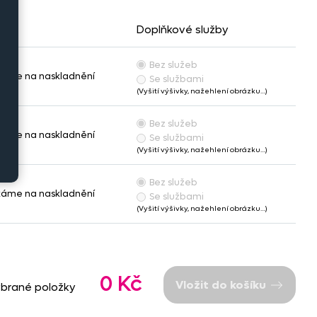
Doplňkové služby
Bez služeb
káme na naskladnění
Se službami
(Vyšití výšivky, nažehlení obrázku…)
Bez služeb
káme na naskladnění
Se službami
(Vyšití výšivky, nažehlení obrázku…)
Bez služeb
káme na naskladnění
Se službami
(Vyšití výšivky, nažehlení obrázku…)
0 Kč
Vložit do košíku
ybrané položky