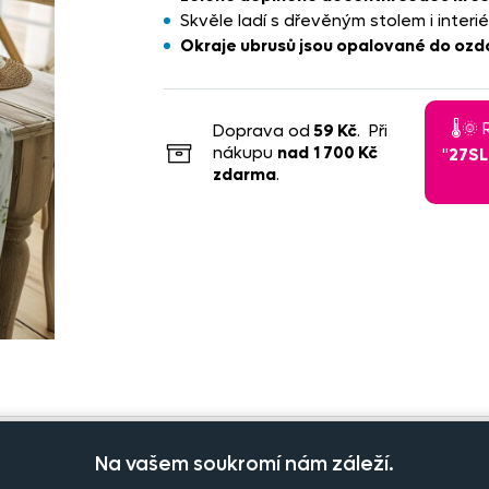
Skvěle ladí s dřevěným stolem i interi
Okraje ubrusů jsou opalované do ozd
🌡️
Doprava od
59 Kč
. Při
nákupu
nad
1 700 Kč
"
27S
zdarma
.
Na vašem soukromí nám záleží.