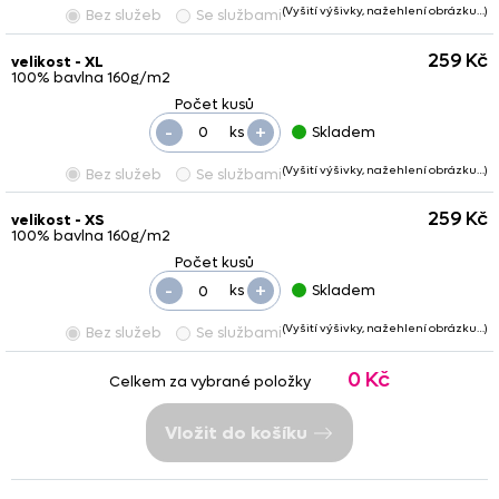
(Vyšití výšivky, nažehlení obrázku…)
Bez služeb
Se službami
259 Kč
velikost - XL
100% bavlna 160g/m2
-
+
ks
Skladem
(Vyšití výšivky, nažehlení obrázku…)
Bez služeb
Se službami
259 Kč
velikost - XS
100% bavlna 160g/m2
-
+
ks
Skladem
(Vyšití výšivky, nažehlení obrázku…)
Bez služeb
Se službami
0 Kč
Celkem za vybrané položky
Vložit do košíku