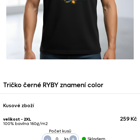
Tričko černé RYBY znamení color
Kusové zboží
259 Kč
velikost - 2XL
100% bavlna 160g/m2
-
+
ks
Skladem