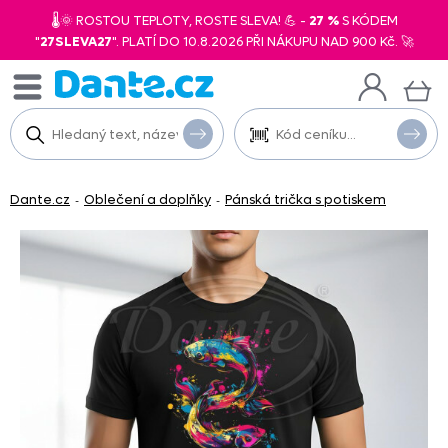
🌡️🌞 ROSTOU TEPLOTY, ROSTE SLEVA! 💪 -
27 %
S KÓDEM
"
27SLEVA27
". PLATÍ DO 10.8.2026 PŘI NÁKUPU NAD 900 Kč. 🚀
Dante.cz
Oblečení a doplňky
Pánská trička s potiskem
-
-