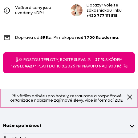
Dotazy? Volejte
Veškeré ceny jsou
zákaznickou linku
uvedeny s DPH
+420 777 111 818
Doprava od
59 Kč
. Při nákupu
nad
1 700 Kč
zdarma
.
🌡️🌞 ROSTOU TEPLOTY, ROSTE SLEVA! 💪 -
27 %
S KÓDEM
"
27SLEVA27
". PLATÍ DO 10.8.2026 PŘI NÁKUPU NAD 900 Kč. 🚀
Při větším odběru pro hotely, restaurace a rozpočtové
organizace nabízíme zajímavé slevy, více informací
ZDE
.
Naše společnost
Doprava a platba