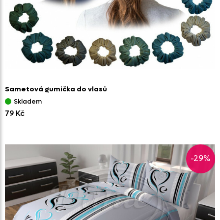
Sametová gumička do vlasů
Skladem
79 Kč
-29%