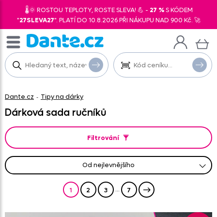
🌡️🌞 ROSTOU TEPLOTY, ROSTE SLEVA! 💪 -
27 %
S KÓDEM
"
27SLEVA27
". PLATÍ DO 10.8.2026 PŘI NÁKUPU NAD 900 Kč. 🚀
Dante.cz
Tipy na dárky
-
Dárková sada ručníků
Filtrování
od nejlevnějšího
od nejprodávanějšího
od nejnovějších
abecedně A-Z
abecedně Z-A
od nejdražšího
...
1
2
3
7