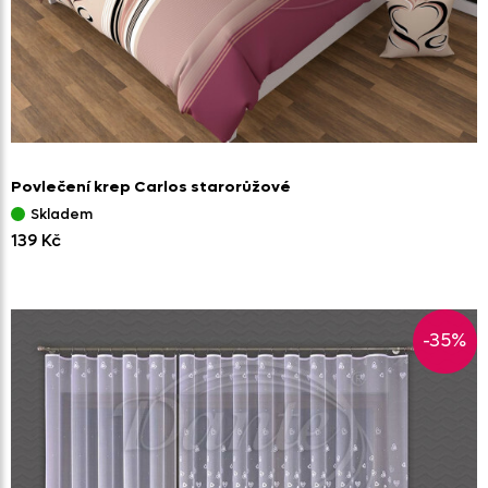
Povlečení krep Carlos starorůžové
Skladem
139 Kč
-35%