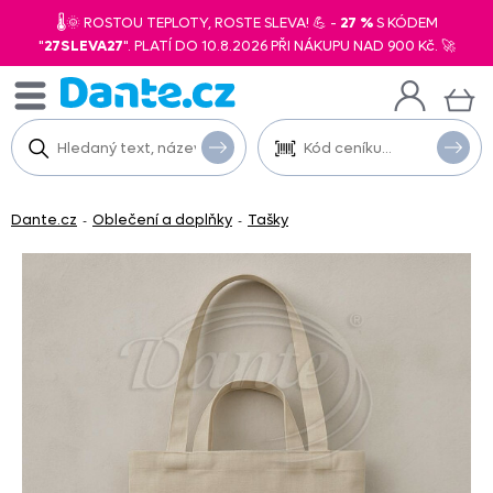
🌡️🌞 ROSTOU TEPLOTY, ROSTE SLEVA! 💪 -
27 %
S KÓDEM
"
27SLEVA27
". PLATÍ DO 10.8.2026 PŘI NÁKUPU NAD 900 Kč. 🚀
Dante.cz
Oblečení a doplňky
Tašky
-
-