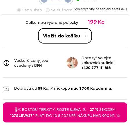
(Vyšití výšivky, nažehlení obrázku…)
Bez služeb
Se službami
199 Kč
Celkem za vybrané položky
Vložit do košíku
Dotazy? Volejte
Veškeré ceny jsou
zákaznickou linku
uvedeny s DPH
+420 777 111 818
Doprava od
59 Kč
. Při nákupu
nad
1 700 Kč
zdarma
.
🌡️🌞 ROSTOU TEPLOTY, ROSTE SLEVA! 💪 -
27 %
S KÓDEM
"
27SLEVA27
". PLATÍ DO 10.8.2026 PŘI NÁKUPU NAD 900 Kč. 🚀