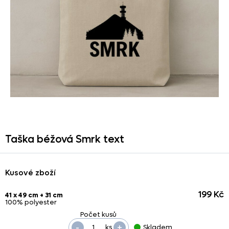
Taška béžová Smrk text
Kusové zboží
199 Kč
41 x 49 cm + 31 cm
100% polyester
-
+
ks
Skladem