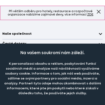
Při větším odběru pro hotely, restaurace a rozpočtové
organizace nabízíme zajímavé slevy, více informací
ZDE
.
Naše společnost
Doprava a platba
Časté dotazy
Kontakt
Jak změřit okno pro nákup záclon?
Na vašem soukromí nám záleží.
Pobočka
O nás
Jak objednat záclony a závěsy na dante.cz?
Pobočka a výdej objednávek otevřena
po-pá 7.30 - 16.00
K personalizaci obsahu a reklam, poskytování funkcí
Obchodní podmínky
Jak prát záclony a závěsy?
PRODEJNÍ ODDĚLENÍ - TELEFONICKY
sociálních médií a analýze naší návštěvnosti využíváme
Staňte se členem klubu Dante.cz
po-pá 7:30 - 16:00
Nastavení cookies
soubory cookie. Informace o tom, jak náš web používáte,
Tel.:
777 111 818
Jak prát povlečení a prostěradla?
sdílíme se svými partnery pro sociální média, inzerci a
Katalog zdarma
e-mail:
dotazy@dante.cz
Informace o materiálech
analýzy. Partneři tyto údaje mohou zkombinovat s dalšími
reklamace:
reklamace@dante.cz
informacemi, které jste jim poskytli nebo které získali v
Šití záclon a závěsů
důsledku toho, že používáte jejich služby.
Objevte slevy pro členy, získejte akční nabídky, novinky, tipy a
informace do vaší schránky.