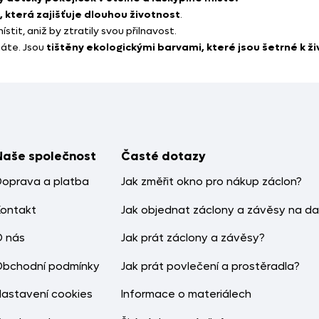
ie, která zajišťuje dlouhou životnost
.
tit, aniž by ztratily svou přilnavost.
náte. Jsou
tištěny ekologickými barvami, které jsou šetrné k 
Naše společnost
Časté dotazy
Doprava a platba
Jak změřit okno pro nákup záclon?
Kontakt
Jak objednat záclony a závěsy na da
O nás
Jak prát záclony a závěsy?
Obchodní podmínky
Jak prát povlečení a prostěradla?
Nastavení cookies
Informace o materiálech