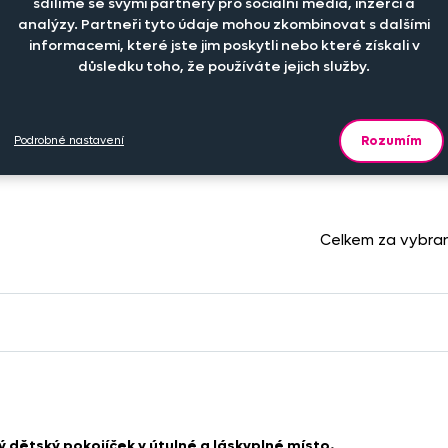
sdílíme se svými partnery pro sociální média, inzerci a
analýzy. Partneři tyto údaje mohou zkombinovat s dalšími
iál
Počet kusů
Cena na eshopu
informacemi, které jste jim poskytli nebo které získali v
důsledku toho, že používáte jejich služby.
-
+
760 Kč
í fólie
ks
Rozumím
Podrobné nastavení
Celkem za vybra
dětský pokojíček v útulné a láskyplné místo.