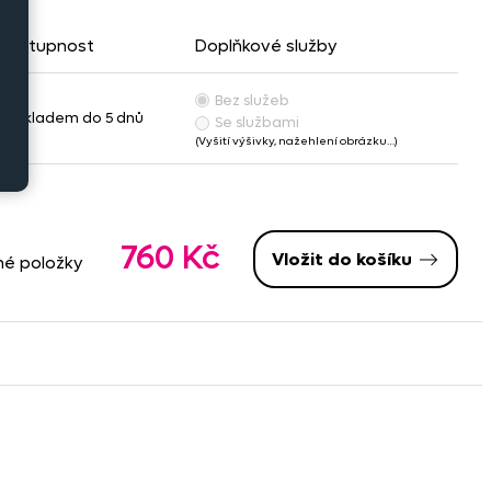
Dostupnost
Doplňkové služby
Bez služeb
Skladem do 5 dnů
Se službami
(Vyšití výšivky, nažehlení obrázku…)
760 Kč
Vložit do košíku
né položky