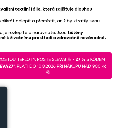
valitní textilní fólie, která zajišťuje dlouhou
ikrát odlepit a přemístit, aniž by ztratily svou
 je rozlepíte a narovnáte. Jsou
tištěny
rné k životnímu prostředí a zdravotně nezávadné.
 ROSTOU TEPLOTY, ROSTE SLEVA! 💪 -
27 %
S KÓDEM
LEVA27
". PLATÍ DO 10.8.2026 PŘI NÁKUPU NAD 900 Kč.
🚀