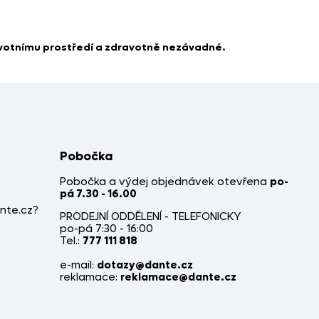
životnímu prostředí a zdravotně nezávadné.
Pobočka
Pobočka a výdej objednávek otevřena
po-
pá 7.30 - 16.00
nte.cz?
PRODEJNÍ ODDĚLENÍ - TELEFONICKY
po-pá 7:30 - 16:00
Tel.:
777 111 818
e-mail:
dotazy@dante.cz
reklamace:
reklamace@dante.cz