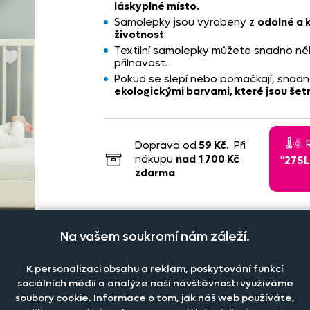
láskyplné místo.
Samolepky jsou vyrobeny z
odolné a k
životnost
.
Textilní samolepky můžete snadno někol
přilnavost.
Pokud se slepí nebo pomačkají, snadno
ekologickými barvami, které jsou šet
🌡️
Doprava od
59 Kč
. Při
nákupu
nad
1 700 Kč
"
27S
zdarma
.
Na vašem soukromí nám záleží.
K personalizaci obsahu a reklam, poskytování funkcí
sociálních médií a analýze naší návštěvnosti využíváme
soubory cookie. Informace o tom, jak náš web používáte,