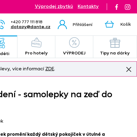
Výprodej zbytků
Kontakty
+420 777 111 818
Košík
Přihlášení
dotazy@dante.cz
Pro hotely
VÝPRODEJ
Tipy na dárky
 děti
levy, více informací
ZDE
.
dení - samolepky na zeď do
ek
ek promění každý dětský pokojíček v útulné a