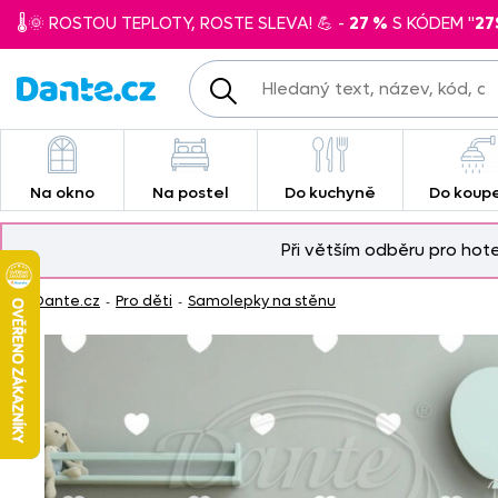
🌡️🌞 ROSTOU TEPLOTY, ROSTE SLEVA! 💪 -
27 %
S KÓDEM "
27
Na okno
Na postel
Do kuchyně
Do koup
Při větším odběru pro hot
Dante.cz
Pro děti
Samolepky na stěnu
-
-