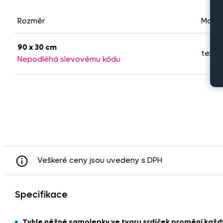
Rozměr
Mater
90 x 30 cm
textiln
Nepodléhá slevovému kódu
Veškeré ceny jsou uvedeny s DPH
Specifikace
Tyhle něžné samolepky ve tvaru srdíček promění každý 