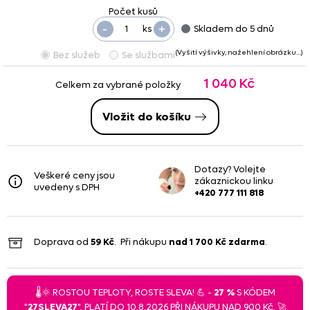
-
+
ks
Skladem do 5 dnů
(Vyšití výšivky, nažehlení obrázku…)
Bez služeb
Se službami
1 040 Kč
Celkem za vybrané položky
Vložit do košíku
Dotazy? Volejte
Veškeré ceny jsou
zákaznickou linku
uvedeny s DPH
+420 777 111 818
Doprava od
59 Kč
. Při nákupu
nad
1 700 Kč
zdarma
.
🌡️🌞 ROSTOU TEPLOTY, ROSTE SLEVA! 💪 -
27 %
S KÓDEM
"
27SLEVA27
". PLATÍ DO 10.8.2026 PŘI NÁKUPU NAD 900 Kč. 🚀