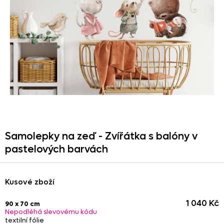
Samolepky na zeď - Zvířátka s balóny v
pastelových barvách
Kusové zboží
1 040 Kč
90 x 70 cm
Nepodléhá slevovému kódu
textilní fólie