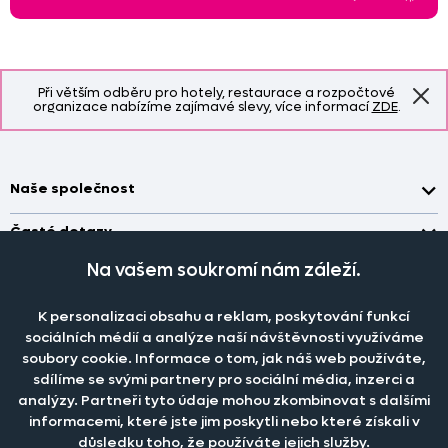
Při větším odběru pro hotely, restaurace a rozpočtové
organizace nabízíme zajímavé slevy, více informací
ZDE
.
Naše společnost
Doprava a platba
Časté dotazy
Kontakt
Jak změřit okno pro nákup záclon?
Na vašem soukromí nám záleží.
Pobočka
O nás
Jak objednat záclony a závěsy na dante.cz?
Pobočka a výdej objednávek otevřena
po-pá 7.30 - 16.00
K personalizaci obsahu a reklam, poskytování funkcí
Obchodní podmínky
Jak prát záclony a závěsy?
PRODEJNÍ ODDĚLENÍ - TELEFONICKY
sociálních médií a analýze naší návštěvnosti využíváme
Staňte se členem klubu Dante.cz
po-pá 7:30 - 16:00
Nastavení cookies
soubory cookie. Informace o tom, jak náš web používáte,
Tel.:
777 111 818
Jak prát povlečení a prostěradla?
sdílíme se svými partnery pro sociální média, inzerci a
Katalog zdarma
e-mail:
dotazy@dante.cz
Informace o materiálech
analýzy. Partneři tyto údaje mohou zkombinovat s dalšími
reklamace:
reklamace@dante.cz
informacemi, které jste jim poskytli nebo které získali v
Šití záclon a závěsů
důsledku toho, že používáte jejich služby.