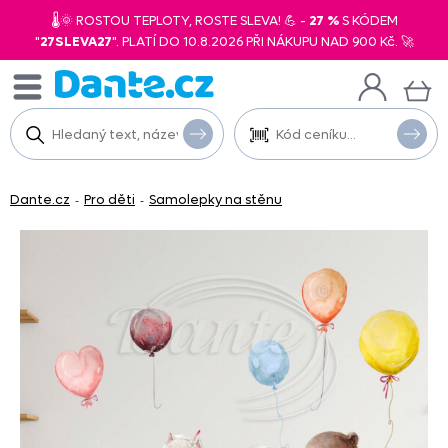
🌡️🌞 ROSTOU TEPLOTY, ROSTE SLEVA! 💪 -
27 %
S KÓDEM
"
27SLEVA27
". PLATÍ DO 10.8.2026 PŘI NÁKUPU NAD 900 Kč. 🚀
Dante.cz
Pro děti
Samolepky na stěnu
-
-