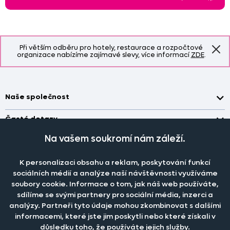
Při větším odběru pro hotely, restaurace a rozpočtové
organizace nabízíme zajímavé slevy, více informací
ZDE
.
Naše společnost
Doprava a platba
Časté dotazy
Kontakt
Jak změřit okno pro nákup záclon?
Na vašem soukromí nám záleží.
Pobočka
O nás
Jak objednat záclony a závěsy na dante.cz?
Pobočka a výdej objednávek otevřena
po-pá 7.30 - 16.00
K personalizaci obsahu a reklam, poskytování funkcí
Obchodní podmínky
Jak prát záclony a závěsy?
PRODEJNÍ ODDĚLENÍ - TELEFONICKY
sociálních médií a analýze naší návštěvnosti využíváme
Staňte se členem klubu Dante.cz
po-pá 7:30 - 16:00
Nastavení cookies
soubory cookie. Informace o tom, jak náš web používáte,
Tel.:
777 111 818
Jak prát povlečení a prostěradla?
sdílíme se svými partnery pro sociální média, inzerci a
Katalog zdarma
e-mail:
dotazy@dante.cz
Informace o materiálech
analýzy. Partneři tyto údaje mohou zkombinovat s dalšími
reklamace:
reklamace@dante.cz
informacemi, které jste jim poskytli nebo které získali v
Šití záclon a závěsů
důsledku toho, že používáte jejich služby.