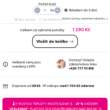
-
+
ks
Skladem do 5 dnů
(Vyšití výšivky, nažehlení obrázku…)
Bez služeb
Se službami
1 290 Kč
Celkem za vybrané položky
Vložit do košíku
Dotazy? Volejte
Veškeré ceny jsou
zákaznickou linku
uvedeny s DPH
+420 777 111 818
Doprava od
59 Kč
. Při nákupu
nad
1 700 Kč
zdarma
.
🌡️🌞 ROSTOU TEPLOTY, ROSTE SLEVA! 💪 -
27 %
S KÓDEM
"
27SLEVA27
". PLATÍ DO 10.8.2026 PŘI NÁKUPU NAD 900 Kč. 🚀