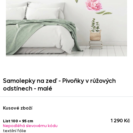
Samolepky na zeď - Pivoňky v růžových
odstínech - malé
Kusové zboží
1 290 Kč
List 100 × 95 cm
Nepodléhá slevovému kódu
textilní fólie