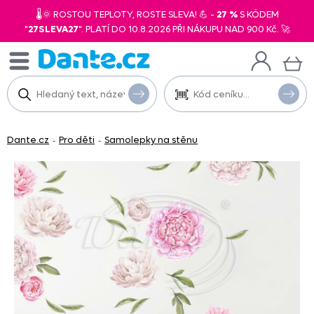
🌡️🌞 ROSTOU TEPLOTY, ROSTE SLEVA! 💪 -
27 %
S KÓDEM
"
27SLEVA27
". PLATÍ DO 10.8.2026 PŘI NÁKUPU NAD 900 Kč. 🚀
Dante.cz
Pro děti
Samolepky na stěnu
-
-