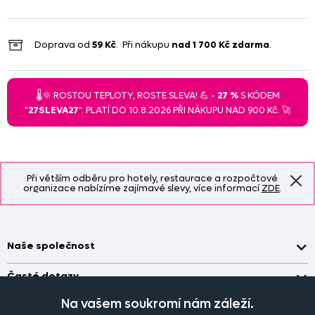
Doprava od
59 Kč
. Při nákupu
nad
1 700 Kč
zdarma
.
🌡️🌞 ROSTOU TEPLOTY, ROSTE SLEVA! 💪 -
27 %
S KÓDEM
"
27SLEVA27
". PLATÍ DO 10.8.2026 PŘI NÁKUPU NAD 900 Kč. 🚀
Při větším odběru pro hotely, restaurace a rozpočtové
organizace nabízíme zajímavé slevy, více informací
ZDE
.
Naše společnost
Doprava a platba
Časté dotazy
Kontakt
Jak změřit okno pro nákup záclon?
Na vašem soukromí nám záleží.
Pobočka
O nás