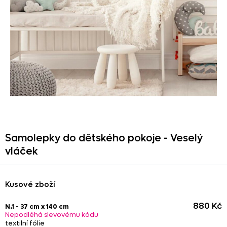
Samolepky do dětského pokoje - Veselý
vláček
Kusové zboží
880 Kč
N.1 - 37 cm x 140 cm
Nepodléhá slevovému kódu
textilní fólie