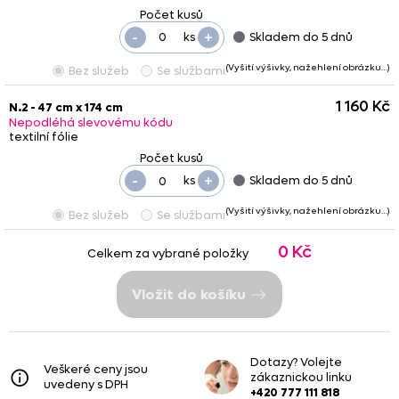
-
+
ks
Skladem do 5 dnů
(Vyšití výšivky, nažehlení obrázku…)
Bez služeb
Se službami
1 160 Kč
N.2 - 47 cm x 174 cm
Nepodléhá slevovému kódu
textilní fólie
-
+
ks
Skladem do 5 dnů
(Vyšití výšivky, nažehlení obrázku…)
Bez služeb
Se službami
0 Kč
Celkem za vybrané položky
Vložit do košíku
Dotazy? Volejte
Veškeré ceny jsou
zákaznickou linku
uvedeny s DPH
+420 777 111 818