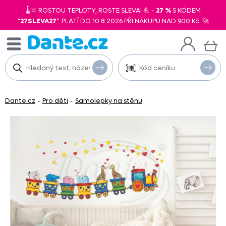
🌡️🌞 ROSTOU TEPLOTY, ROSTE SLEVA! 💪 -
27 %
S KÓDEM
"
27SLEVA27
". PLATÍ DO 10.8.2026 PŘI NÁKUPU NAD 900 Kč. 🚀
Dante.cz
Pro děti
Samolepky na stěnu
-
-