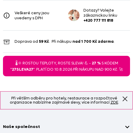
Dotazy? Volejte
Veškeré ceny jsou
zákaznickou linku
uvedeny s DPH
+420 777 111 818
Doprava od
59 Kč
. Při nákupu
nad
1 700 Kč
zdarma
.
🌡️🌞 ROSTOU TEPLOTY, ROSTE SLEVA! 💪 -
27 %
S KÓDEM
"
27SLEVA27
". PLATÍ DO 10.8.2026 PŘI NÁKUPU NAD 900 Kč. 🚀
Při větším odběru pro hotely, restaurace a rozpočtové
organizace nabízíme zajímavé slevy, více informací
ZDE
.
Naše společnost