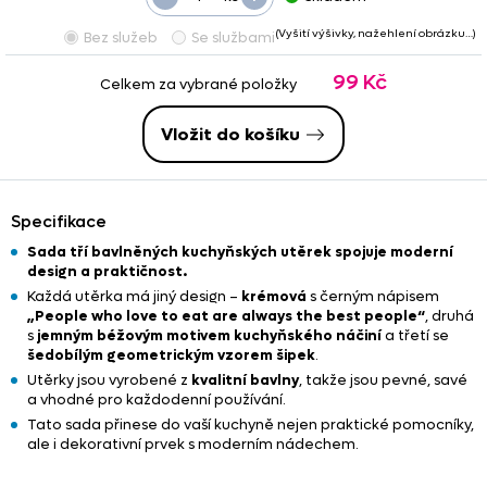
(Vyšití výšivky, nažehlení obrázku…)
Bez služeb
Se službami
99 Kč
Celkem za vybrané položky
Vložit do košíku
Specifikace
Sada tří bavlněných kuchyňských utěrek spojuje moderní
design a praktičnost.
Každá utěrka má jiný design –
krémová
s černým nápisem
„People who love to eat are always the best people“
, druhá
s
jemným béžovým motivem kuchyňského náčiní
a třetí se
šedobílým geometrickým vzorem šipek
.
Utěrky jsou vyrobené z
kvalitní bavlny
, takže jsou pevné, savé
a vhodné pro každodenní používání.
Tato sada přinese do vaší kuchyně nejen praktické pomocníky,
ale i dekorativní prvek s moderním nádechem.