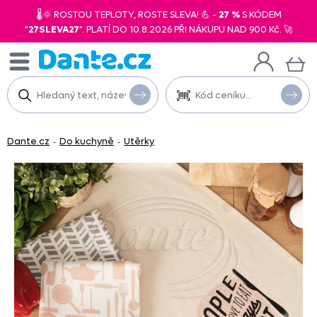
🌡️🌞 ROSTOU TEPLOTY, ROSTE SLEVA! 💪 -
27 %
S KÓDEM
"
27SLEVA27
". PLATÍ DO 10.8.2026 PŘI NÁKUPU NAD 900 Kč. 🚀
Dante.cz
Do kuchyně
Utěrky
-
-