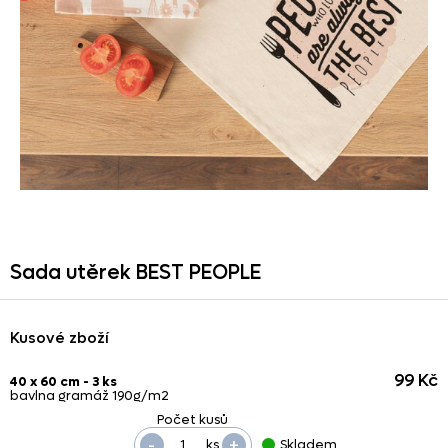
Sada utěrek BEST PEOPLE
Kusové zboží
99 Kč
40 x 60 cm - 3 ks
bavlna gramáž 190g/m2
-
+
ks
Skladem