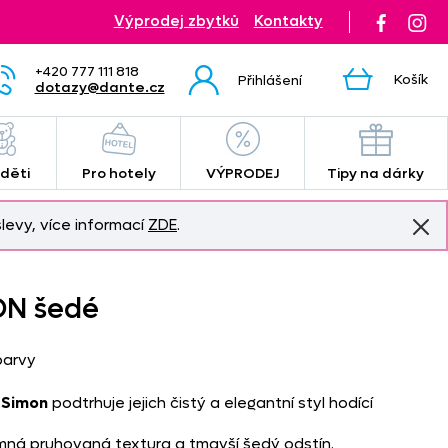
Výprodej zbytků
Kontakty
+420 777 111 818
Košík
Přihlášení
dotazy@dante.cz
 děti
Pro hotely
VÝPRODEJ
Tipy na dárky
levy, více informací
ZDE
.
ON šedé
barvy
ů
Simon
podtrhuje jejich čistý a elegantní styl hodící
emná pruhovaná textura a tmavší šedý odstín.