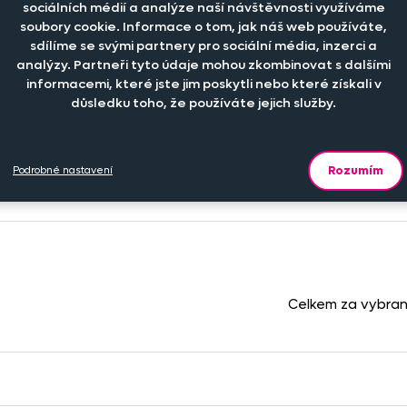
sociálních médií a analýze naší návštěvnosti využíváme
soubory cookie. Informace o tom, jak náš web používáte,
sdílíme se svými partnery pro sociální média, inzerci a
analýzy. Partneři tyto údaje mohou zkombinovat s dalšími
informacemi, které jste jim poskytli nebo které získali v
důsledku toho, že používáte jejich služby.
Počet kusů
Cena na eshopu
Rozumím
Podrobné nastavení
-
+
399 K
ks
Celkem za vybra