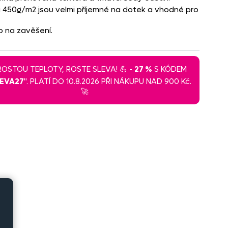
áži 450g/m2 jsou velmi příjemné na dotek a vhodné pro
o na zavěšení.
 ROSTOU TEPLOTY, ROSTE SLEVA! 💪 -
27 %
S KÓDEM
LEVA27
". PLATÍ DO 10.8.2026 PŘI NÁKUPU NAD 900 Kč.
🚀