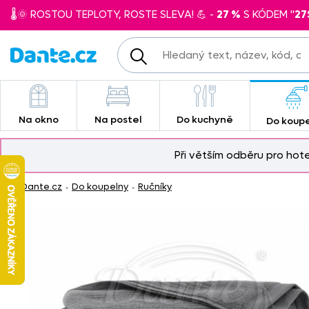
🌡️🌞 ROSTOU TEPLOTY, ROSTE SLEVA! 💪 -
27 %
S KÓDEM "
27
Na okno
Na postel
Do kuchyně
Do koup
Při větším odběru pro hot
Dante.cz
Do koupelny
Ručníky
-
-