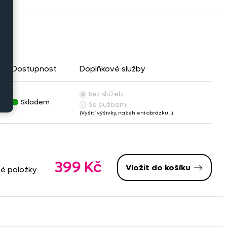
Dostupnost
Doplňkové služby
Bez služeb
č
Skladem
Se službami
(Vyšití výšivky, nažehlení obrázku…)
399 Kč
Vložit do košíku
né položky