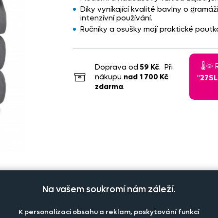
Díky vyníkající kvalitě bavlny o gram
intenzívní používání.
Ručníky a osušky mají praktické poutk
🌡️
Doprava od
59 Kč
. Při
nákupu
nad
1 700 Kč
"
27S
zdarma
.
Na vašem soukromí nám záleží.
K personalizaci obsahu a reklam, poskytování funkcí