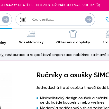
SLEVA27
". PLATÍ DO 10.8.2026 PŘI NÁKUPU NAD 900 Kč. 🚀
Nažehlovačky
Oblečení a doplňky
Pro
elny
ely, restaurace a rozpočtové organizace nabízíme zajímavé s
Ručníky a osušky SIM
Jednoduchá froté osuška tmavší šedé 
Minimalistický design osušek a ručník
se do každé koupelny nebo wellnes.
Moderní a nadčasový vzhled zajistí j