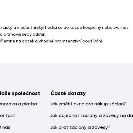
h čistý a elegantní styl hodící se do každé koupelny nebo wellnes.
a a tmavší šedý odstín.
příjemné na dotek a vhodné pro intenzívní používání.
Naše společnost
Časté dotazy
Doprava a platba
Jak změřit okno pro nákup záclon?
Kontakt
Jak objednat záclony a závěsy na da
O nás
Jak prát záclony a závěsy?