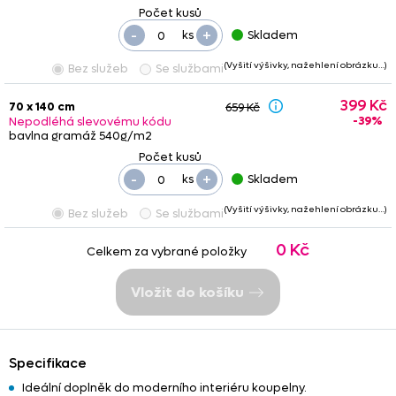
-
+
ks
Skladem
(Vyšití výšivky, nažehlení obrázku…)
Bez služeb
Se službami
399 Kč
70 x 140 cm
659 Kč
-39%
Nepodléhá slevovému kódu
bavlna gramáž 540g/m2
-
+
ks
Skladem
(Vyšití výšivky, nažehlení obrázku…)
Bez služeb
Se službami
0 Kč
Celkem za vybrané položky
Vložit do košíku
Specifikace
Ideální doplněk do moderního interiéru koupelny.