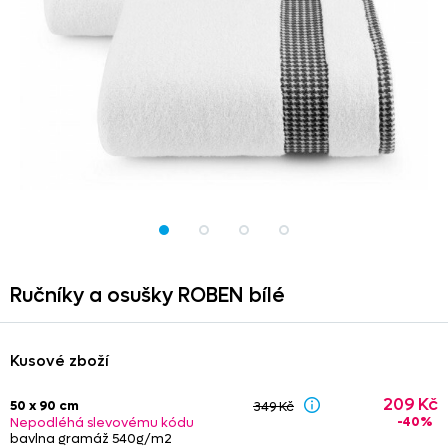
Ručníky a osušky ROBEN bílé
Kusové zboží
209 Kč
50 x 90 cm
349 Kč
-40%
Nepodléhá slevovému kódu
bavlna gramáž 540g/m2