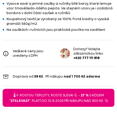
Vysoce savé a jemné osušky a ručníky bílé barvy, které lemuje
vzor tmavěšedo-bílého pepita. Ve stejném vzoru je i ozdobná
bordura v dolní části osušek a ručníků.
Koupelnový textil je vyrobený ze 100% froté bavlny o vysoké
gramáži 540g/m2.
Na osuškách i ručnících jsou praktické poutka na zavěšení.
Dotazy? Volejte
Veškeré ceny jsou
zákaznickou linku
uvedeny s DPH
+420 777 111 818
Doprava od
59 Kč
. Při nákupu
nad
1 700 Kč
zdarma
.
🌡️🌞 ROSTOU TEPLOTY, ROSTE SLEVA! 💪 -
27 %
S KÓDEM
"
27SLEVA27
". PLATÍ DO 10.8.2026 PŘI NÁKUPU NAD 900 Kč. 🚀