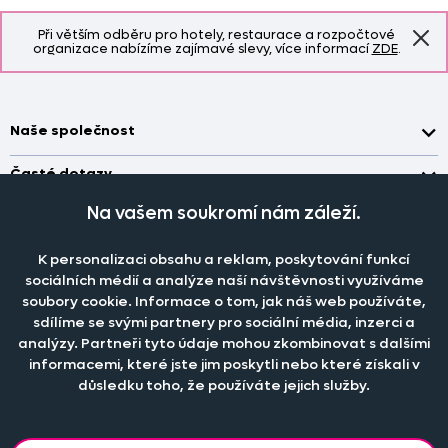
Při větším odběru pro hotely, restaurace a rozpočtové
organizace nabízíme zajímavé slevy, více informací
ZDE
.
Naše společnost
Doprava a platba
Časté dotazy
Kontakt
Jak změřit okno pro nákup záclon?
Na vašem soukromí nám záleží.
Pobočka
O nás
Jak objednat záclony a závěsy na dante.cz?
Pobočka a výdej objednávek otevřena
po-pá 7.30 - 16.00
K personalizaci obsahu a reklam, poskytování funkcí
Obchodní podmínky
Jak prát záclony a závěsy?
PRODEJNÍ ODDĚLENÍ - TELEFONICKY
sociálních médií a analýze naší návštěvnosti využíváme
Staňte se členem klubu Dante.cz
po-pá 7:30 - 16:00
Nastavení cookies
soubory cookie. Informace o tom, jak náš web používáte,
Tel.:
777 111 818
Jak prát povlečení a prostěradla?
sdílíme se svými partnery pro sociální média, inzerci a
Katalog zdarma
e-mail:
dotazy@dante.cz
Informace o materiálech
analýzy. Partneři tyto údaje mohou zkombinovat s dalšími
reklamace:
reklamace@dante.cz
informacemi, které jste jim poskytli nebo které získali v
Šití záclon a závěsů
důsledku toho, že používáte jejich služby.
Objevte slevy pro členy, získejte akční nabídky, novinky, tipy a
informace do vaší schránky.