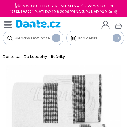
🌡️🌞 ROSTOU TEPLOTY, ROSTE SLEVA! 💪 -
27 %
S KÓDEM
"
27SLEVA27
". PLATÍ DO 10.8.2026 PŘI NÁKUPU NAD 900 Kč. 🚀
Dante.cz
Do koupelny
Ručníky
-
-