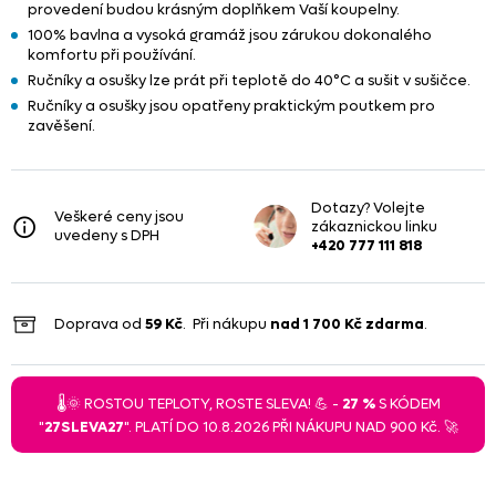
provedení budou krásným doplňkem Vaší koupelny.
100% bavlna a vysoká gramáž jsou zárukou dokonalého
komfortu při používání.
Ručníky a osušky lze prát při teplotě do 40°C a sušit v sušičce.
Ručníky a osušky jsou opatřeny praktickým poutkem pro
zavěšení.
Dotazy? Volejte
Veškeré ceny jsou
zákaznickou linku
uvedeny s DPH
+420 777 111 818
Doprava od
59 Kč
. Při nákupu
nad
1 700 Kč
zdarma
.
🌡️🌞 ROSTOU TEPLOTY, ROSTE SLEVA! 💪 -
27 %
S KÓDEM
"
27SLEVA27
". PLATÍ DO 10.8.2026 PŘI NÁKUPU NAD 900 Kč. 🚀