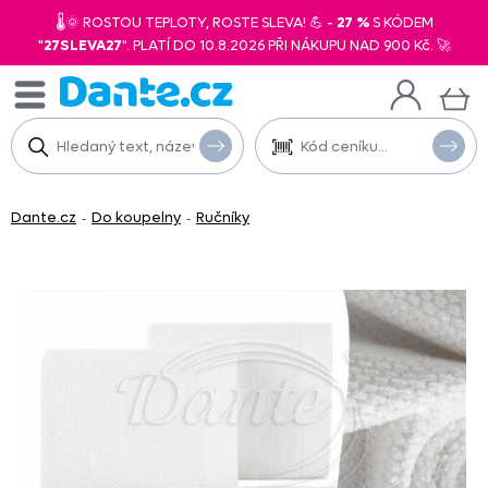
🌡️🌞 ROSTOU TEPLOTY, ROSTE SLEVA! 💪 -
27 %
S KÓDEM
"
27SLEVA27
". PLATÍ DO 10.8.2026 PŘI NÁKUPU NAD 900 Kč. 🚀
Dante.cz
Do koupelny
Ručníky
-
-