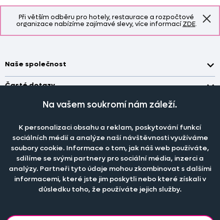
Při větším odběru pro hotely, restaurace a rozpočtové
organizace nabízíme zajímavé slevy, více informací
ZDE
.
Naše společnost
Doprava a platba
Časté dotazy
Kontakt
Jak změřit okno pro nákup záclon?
Na vašem soukromí nám záleží.
Pobočka
O nás
Jak objednat záclony a závěsy na dante.cz?
Pobočka a výdej objednávek otevřena
po-pá 7.30 - 16.00
K personalizaci obsahu a reklam, poskytování funkcí
Obchodní podmínky
Jak prát záclony a závěsy?
PRODEJNÍ ODDĚLENÍ - TELEFONICKY
sociálních médií a analýze naší návštěvnosti využíváme
Staňte se členem klubu Dante.cz
po-pá 7:30 - 16:00
Nastavení cookies
soubory cookie. Informace o tom, jak náš web používáte,
Tel.:
777 111 818
Jak prát povlečení a prostěradla?
sdílíme se svými partnery pro sociální média, inzerci a
Katalog zdarma
e-mail:
dotazy@dante.cz
Informace o materiálech
analýzy. Partneři tyto údaje mohou zkombinovat s dalšími
reklamace:
reklamace@dante.cz
informacemi, které jste jim poskytli nebo které získali v
Šití záclon a závěsů
důsledku toho, že používáte jejich služby.
Objevte slevy pro členy, získejte akční nabídky, novinky, tipy a
informace do vaší schránky.