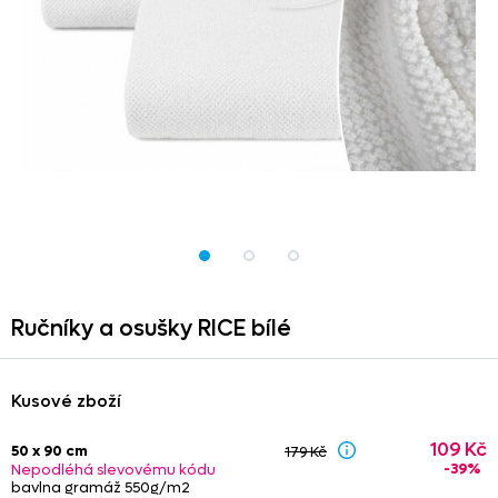
Ručníky a osušky RICE bílé
Kusové zboží
109 Kč
50 x 90 cm
179 Kč
-39%
Nepodléhá slevovému kódu
bavlna gramáž 550g/m2