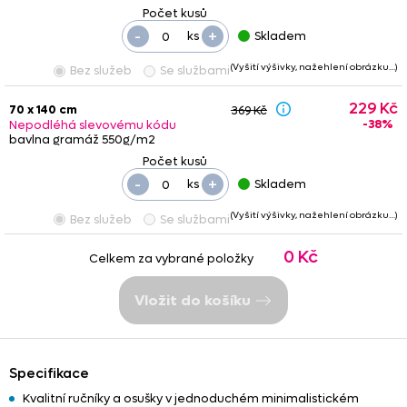
-
+
ks
Skladem
(Vyšití výšivky, nažehlení obrázku…)
Bez služeb
Se službami
229 Kč
70 x 140 cm
369 Kč
-38%
Nepodléhá slevovému kódu
bavlna gramáž 550g/m2
-
+
ks
Skladem
(Vyšití výšivky, nažehlení obrázku…)
Bez služeb
Se službami
0 Kč
Celkem za vybrané položky
Vložit do košíku
Specifikace
Kvalitní ručníky a osušky v jednoduchém minimalistickém