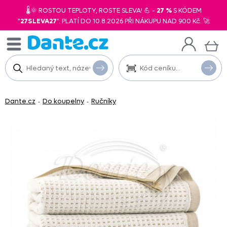
🌡️🌞 ROSTOU TEPLOTY, ROSTE SLEVA! 💪 -
27 %
S KÓDEM
"
27SLEVA27
". PLATÍ DO 10.8.2026 PŘI NÁKUPU NAD 900 Kč. 🚀
Dante.cz
Do koupelny
Ručníky
-
-