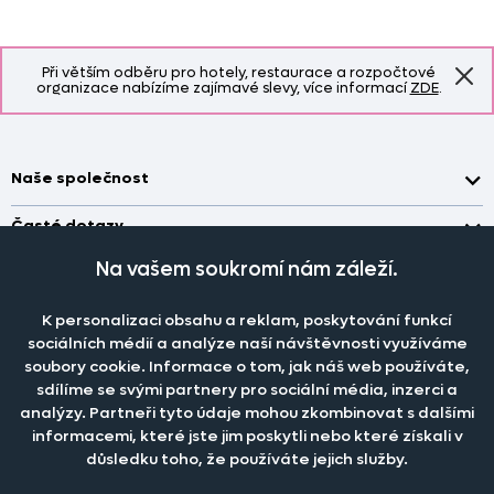
Při větším odběru pro hotely, restaurace a rozpočtové
organizace nabízíme zajímavé slevy, více informací
ZDE
.
Naše společnost
Doprava a platba
Časté dotazy
Kontakt
Jak změřit okno pro nákup záclon?
Na vašem soukromí nám záleží.
Pobočka
O nás
Jak objednat záclony a závěsy na dante.cz?
Pobočka a výdej objednávek otevřena
po-pá 7.30 - 16.00
K personalizaci obsahu a reklam, poskytování funkcí
Obchodní podmínky
Jak prát záclony a závěsy?
PRODEJNÍ ODDĚLENÍ - TELEFONICKY
sociálních médií a analýze naší návštěvnosti využíváme
Staňte se členem klubu Dante.cz
po-pá 7:30 - 16:00
Nastavení cookies
soubory cookie. Informace o tom, jak náš web používáte,
Tel.:
777 111 818
Jak prát povlečení a prostěradla?
sdílíme se svými partnery pro sociální média, inzerci a
Katalog zdarma
e-mail:
dotazy@dante.cz
Informace o materiálech
analýzy. Partneři tyto údaje mohou zkombinovat s dalšími
reklamace:
reklamace@dante.cz
informacemi, které jste jim poskytli nebo které získali v
Šití záclon a závěsů
důsledku toho, že používáte jejich služby.
Objevte slevy pro členy, získejte akční nabídky, novinky, tipy a
informace do vaší schránky.