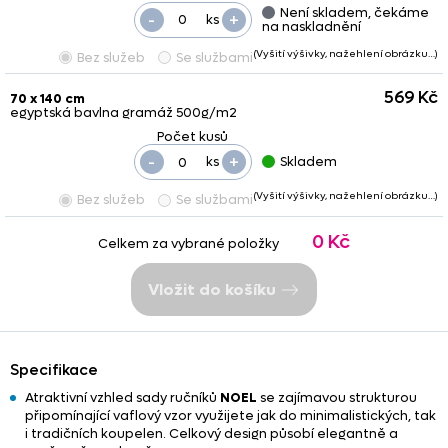
Není skladem, čekáme
-
+
ks
na naskladnění
(Vyšití výšivky, nažehlení obrázku…)
Bez služeb
Se službami
569 Kč
70 x 140 cm
egyptská bavlna gramáž 500g/m2
-
+
ks
Skladem
(Vyšití výšivky, nažehlení obrázku…)
Bez služeb
Se službami
0 Kč
Celkem za vybrané položky
Vložit do košíku
Specifikace
Atraktivní vzhled sady ručníků
NOEL
se zajímavou strukturou
připomínající vaflový vzor využijete jak do minimalistických, tak
i tradičních koupelen. Celkový design působí elegantně a