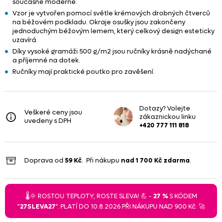
současně moderně.
Vzor je vytvořen pomocí světle krémových drobných čtverců
na béžovém podkladu. Okraje osušky jsou zakončeny
jednoduchým béžovým lemem, který celkový design esteticky
uzavírá.
Díky vysoké gramáži 500 g/m2 jsou ručníky krásně nadýchané
a příjemné na dotek.
Ručníky mají praktické poutko pro zavěšení.
Dotazy? Volejte
Veškeré ceny jsou
zákaznickou linku
uvedeny s DPH
+420 777 111 818
Doprava od
59 Kč
. Při nákupu
nad
1 700 Kč
zdarma
.
🌡️🌞 ROSTOU TEPLOTY, ROSTE SLEVA! 💪 -
27 %
S KÓDEM
"
27SLEVA27
". PLATÍ DO 10.8.2026 PŘI NÁKUPU NAD 900 Kč. 🚀