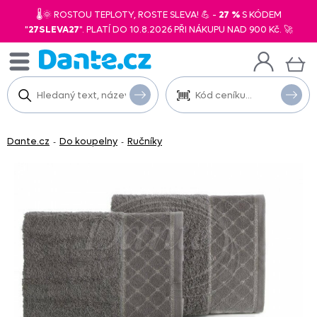
🌡️🌞 ROSTOU TEPLOTY, ROSTE SLEVA! 💪 -
27 %
S KÓDEM
"
27SLEVA27
". PLATÍ DO 10.8.2026 PŘI NÁKUPU NAD 900 Kč. 🚀
Dante.cz
Do koupelny
Ručníky
-
-