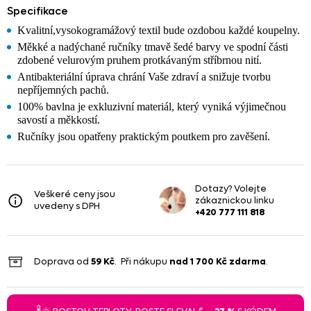
Specifikace
Kvalitní,vysokogramážový textil bude ozdobou každé koupelny.
Měkké a nadýchané ručníky tmavě šedé barvy ve spodní části
zdobené velurovým pruhem protkávaným stříbrnou nití.
Antibakteriální úprava chrání Vaše zdraví a snižuje tvorbu
nepříjemných pachů.
100% bavlna je exkluzivní materiál, který vyniká výjimečnou
savostí a měkkostí.
Ručníky jsou opatřeny praktickým poutkem pro zavěšení.
Dotazy? Volejte
Veškeré ceny jsou
zákaznickou linku
uvedeny s DPH
+420 777 111 818
Doprava od
59 Kč
. Při nákupu
nad
1 700 Kč
zdarma
.