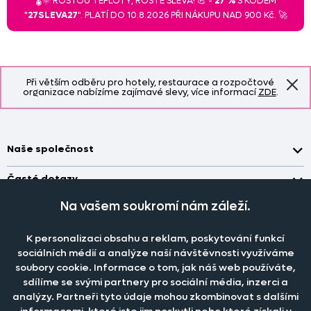
🌡️🌞 ROSTOU TEPLOTY, ROSTE SLEVA! 💪 -
27 %
S KÓDEM
"
27SLEVA27
". PLATÍ DO 10.8.2026 PŘI NÁKUPU NAD 900 Kč. 🚀
Při větším odběru pro hotely, restaurace a rozpočtové
organizace nabízíme zajímavé slevy, více informací
ZDE
.
Naše společnost
Doprava a platba
Časté dotazy
Kontakt
Jak změřit okno pro nákup záclon?
Na vašem soukromí nám záleží.
Pobočka
O nás
Jak objednat záclony a závěsy na dante.cz?
Pobočka a výdej objednávek otevřena
po-pá 7.30 - 16.00
K personalizaci obsahu a reklam, poskytování funkcí
Obchodní podmínky
Jak prát záclony a závěsy?
PRODEJNÍ ODDĚLENÍ - TELEFONICKY
sociálních médií a analýze naší návštěvnosti využíváme
Staňte se členem klubu Dante.cz
po-pá 7:30 - 16:00
Nastavení cookies
soubory cookie. Informace o tom, jak náš web používáte,
Tel.:
777 111 818
Jak prát povlečení a prostěradla?
sdílíme se svými partnery pro sociální média, inzerci a
Katalog zdarma
e-mail:
dotazy@dante.cz
Informace o materiálech
analýzy. Partneři tyto údaje mohou zkombinovat s dalšími
reklamace:
reklamace@dante.cz