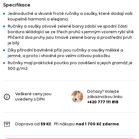
Specifikace
Jednoduché a vkusné froté ručníky a osušky, které dodají vaši
koupelně harmonii a eleganci.
Ručníky a osušky olivově zelené barvy zdobí ve spodní části
bordura skládající se ze třech pruhů s jemným vzorem rybí sítě.
Přičemž dva pruhy jsou tmavě zelené barvy a prostřední pruh
je bílý.
Díky přírodní bavlněné přízi jsou ručníky a osušky měkké a
jemné, a proto i vhodné pro velmi citlivou pokožku.
Ručníky mají praktické poutko pro zavěšení a jejich gramáž je
500 g/m2.
Dotazy? Volejte
Veškeré ceny jsou
zákaznickou linku
uvedeny s DPH
+420 777 111 818
Doprava od
59 Kč
. Při nákupu
nad
1 700 Kč
zdarma
.