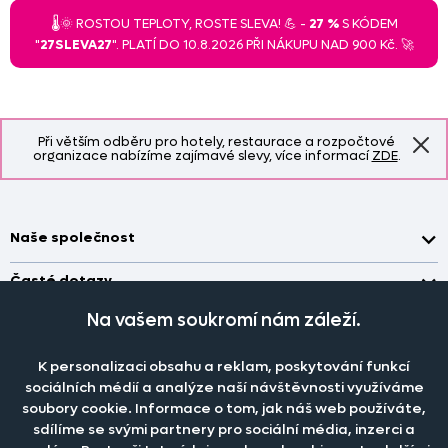
🌡️🌞 ROSTOU TEPLOTY, ROSTE SLEVA! 💪 -
27 %
S KÓDEM
"
27SLEVA27
". PLATÍ DO 10.8.2026 PŘI NÁKUPU NAD 900 Kč. 🚀
Při větším odběru pro hotely, restaurace a rozpočtové
organizace nabízíme zajímavé slevy, více informací
ZDE
.
Naše společnost
Doprava a platba
Časté dotazy
Kontakt
Jak změřit okno pro nákup záclon?
Na vašem soukromí nám záleží.
Pobočka
O nás
Jak objednat záclony a závěsy na dante.cz?
Pobočka a výdej objednávek otevřena
po-pá 7.30 - 16.00
K personalizaci obsahu a reklam, poskytování funkcí
Obchodní podmínky
Jak prát záclony a závěsy?
PRODEJNÍ ODDĚLENÍ - TELEFONICKY
sociálních médií a analýze naší návštěvnosti využíváme
Staňte se členem klubu Dante.cz
po-pá 7:30 - 16:00
Nastavení cookies
soubory cookie. Informace o tom, jak náš web používáte,
Tel.:
777 111 818
Jak prát povlečení a prostěradla?
sdílíme se svými partnery pro sociální média, inzerci a
Katalog zdarma
e-mail:
dotazy@dante.cz
Informace o materiálech