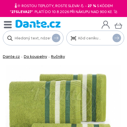
🌡️🌞 ROSTOU TEPLOTY, ROSTE SLEVA! 💪 -
27 %
S KÓDEM
"
27SLEVA27
". PLATÍ DO 10.8.2026 PŘI NÁKUPU NAD 900 Kč. 🚀
Dante.cz
Do koupelny
Ručníky
-
-