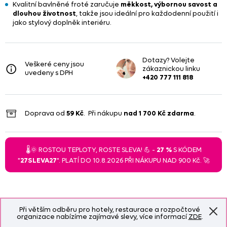
Kvalitní bavlněné froté zaručuje
měkkost, výbornou savost a
dlouhou životnost
, takže jsou ideální pro každodenní použití i
jako stylový doplněk interiéru.
Dotazy? Volejte
Veškeré ceny jsou
zákaznickou linku
uvedeny s DPH
+420 777 111 818
Doprava od
59 Kč
. Při nákupu
nad
1 700 Kč
zdarma
.
🌡️🌞 ROSTOU TEPLOTY, ROSTE SLEVA! 💪 -
27 %
S KÓDEM
"
27SLEVA27
". PLATÍ DO 10.8.2026 PŘI NÁKUPU NAD 900 Kč. 🚀
Při větším odběru pro hotely, restaurace a rozpočtové
organizace nabízíme zajímavé slevy, více informací
ZDE
.