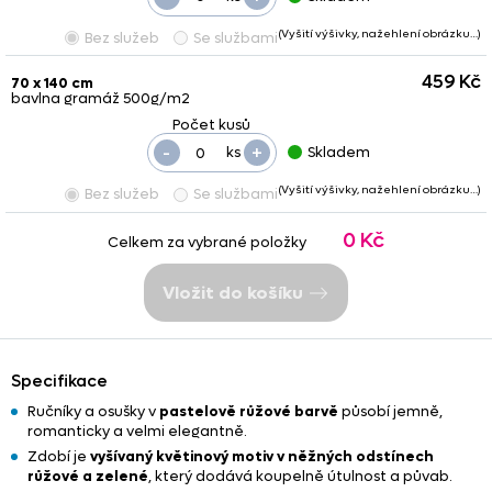
(Vyšití výšivky, nažehlení obrázku…)
Bez služeb
Se službami
459 Kč
70 x 140 cm
bavlna gramáž 500g/m2
-
+
ks
Skladem
(Vyšití výšivky, nažehlení obrázku…)
Bez služeb
Se službami
0 Kč
Celkem za vybrané položky
Vložit do košíku
Specifikace
Ručníky a osušky v
pastelově růžové barvě
působí jemně,
romanticky a velmi elegantně.
Zdobí je
vyšívaný květinový motiv
v něžných odstínech
růžové a zelené
, který dodává koupelně útulnost a půvab.