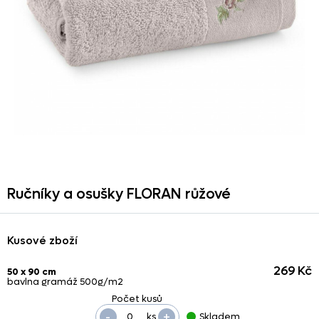
Ručníky a osušky FLORAN růžové
Kusové zboží
269 Kč
50 x 90 cm
bavlna gramáž 500g/m2
-
+
ks
Skladem