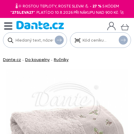
🌡️🌞 ROSTOU TEPLOTY, ROSTE SLEVA! 💪 -
27 %
S KÓDEM
"
27SLEVA27
". PLATÍ DO 10.8.2026 PŘI NÁKUPU NAD 900 Kč. 🚀
Dante.cz
Do koupelny
Ručníky
-
-