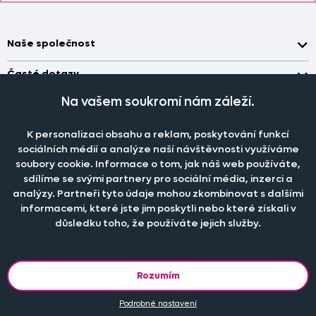
Naše společnost
Doprava a platba
Časté dotazy
Kontakt
Jak změřit okno pro nákup záclon?
Na vašem soukromí nám záleží.
Pobočka
O nás
Jak objednat záclony a závěsy na dante.cz?
Pobočka a výdej objednávek otevřena
po-pá 7.30 - 16.00
K personalizaci obsahu a reklam, poskytování funkcí
Obchodní podmínky
Jak prát záclony a závěsy?
PRODEJNÍ ODDĚLENÍ - TELEFONICKY
sociálních médií a analýze naší návštěvnosti využíváme
Staňte se členem klubu Dante.cz
po-pá 7:30 - 16:00
Nastavení cookies
soubory cookie. Informace o tom, jak náš web používáte,
Tel.:
777 111 818
Jak prát povlečení a prostěradla?
sdílíme se svými partnery pro sociální média, inzerci a
Katalog zdarma
e-mail:
dotazy@dante.cz
Informace o materiálech
analýzy. Partneři tyto údaje mohou zkombinovat s dalšími
reklamace:
reklamace@dante.cz
informacemi, které jste jim poskytli nebo které získali v
Šití záclon a závěsů
důsledku toho, že používáte jejich služby.
Objevte slevy pro členy, získejte akční nabídky, novinky, tipy a
informace do vaší schránky.
Rozumím
Podrobné nastavení
© 2013 - 2026 DANTE.CZ