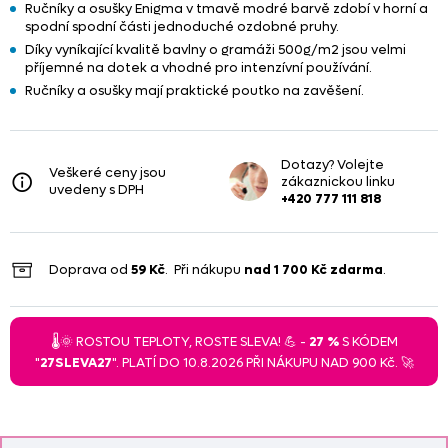
Ručníky a osušky Enigma v tmavě modré barvě zdobí v horní a
spodní spodní části jednoduché ozdobné pruhy.
Díky vyníkající kvalitě bavlny o gramáži 500g/m2 jsou velmi
příjemné na dotek a vhodné pro intenzívní používání.
Ručníky a osušky mají praktické poutko na zavěšení.
Dotazy? Volejte
Veškeré ceny jsou
zákaznickou linku
uvedeny s DPH
+420 777 111 818
Doprava od
59 Kč
. Při nákupu
nad
1 700 Kč
zdarma
.
🌡️🌞 ROSTOU TEPLOTY, ROSTE SLEVA! 💪 -
27 %
S KÓDEM
"
27SLEVA27
". PLATÍ DO 10.8.2026 PŘI NÁKUPU NAD 900 Kč. 🚀