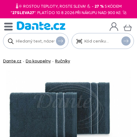
🌡️🌞 ROSTOU TEPLOTY, ROSTE SLEVA! 💪 -
27 %
S KÓDEM
"
27SLEVA27
". PLATÍ DO 10.8.2026 PŘI NÁKUPU NAD 900 Kč. 🚀
Dante.cz
Do koupelny
Ručníky
-
-