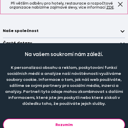
Při větším odběru pro hotely, restaurace a rozpočtové
organizace nabízíme zajímavé slevy, více informací
ZDE
.
Naše společnost
Doprava a platba
Časté dotazy
Kontakt
Jak změřit okno pro nákup záclon?
Na vašem soukromí nám záleží.
Pobočka
O nás
Jak objednat záclony a závěsy na dante.cz?
Pobočka a výdej objednávek otevřena
po-pá 7.30 - 16.00
K personalizaci obsahu a reklam, poskytování funkcí
Obchodní podmínky
Jak prát záclony a závěsy?
PRODEJNÍ ODDĚLENÍ - TELEFONICKY
sociálních médií a analýze naší návštěvnosti využíváme
Staňte se členem klubu Dante.cz
po-pá 7:30 - 16:00
Nastavení cookies
soubory cookie. Informace o tom, jak náš web používáte,
Tel.:
777 111 818
Jak prát povlečení a prostěradla?
sdílíme se svými partnery pro sociální média, inzerci a
Katalog zdarma
e-mail:
dotazy@dante.cz
Informace o materiálech
analýzy. Partneři tyto údaje mohou zkombinovat s dalšími
reklamace:
reklamace@dante.cz
informacemi, které jste jim poskytli nebo které získali v
Šití záclon a závěsů
důsledku toho, že používáte jejich služby.
Objevte slevy pro členy, získejte akční nabídky, novinky, tipy a
informace do vaší schránky.
Rozumím