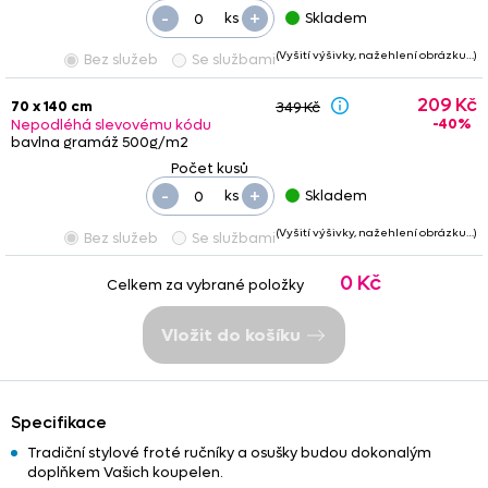
-
+
ks
Skladem
(Vyšití výšivky, nažehlení obrázku…)
Bez služeb
Se službami
209 Kč
70 x 140 cm
349 Kč
-40%
Nepodléhá slevovému kódu
bavlna gramáž 500g/m2
-
+
ks
Skladem
(Vyšití výšivky, nažehlení obrázku…)
Bez služeb
Se službami
0 Kč
Celkem za vybrané položky
Vložit do košíku
Specifikace
Tradiční stylové froté ručníky a osušky budou dokonalým
doplňkem Vašich koupelen.