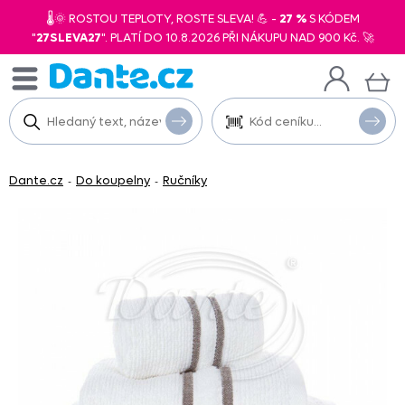
🌡️🌞 ROSTOU TEPLOTY, ROSTE SLEVA! 💪 -
27 %
S KÓDEM
"
27SLEVA27
". PLATÍ DO 10.8.2026 PŘI NÁKUPU NAD 900 Kč. 🚀
Dante.cz
Do koupelny
Ručníky
-
-