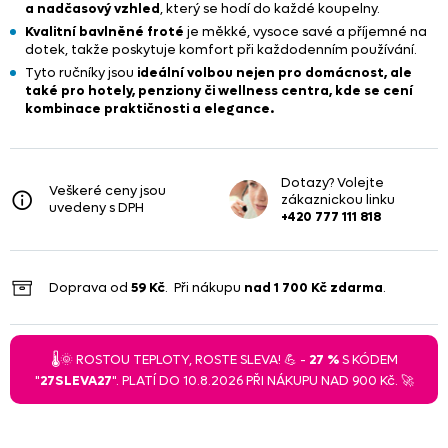
a nadčasový vzhled
, který se hodí do každé koupelny.
Kvalitní bavlněné froté
je měkké, vysoce savé a příjemné na
dotek, takže poskytuje komfort při každodenním používání.
Tyto ručníky jsou
ideální volbou nejen pro domácnost, ale
také pro hotely, penziony či wellness centra, kde se cení
kombinace praktičnosti a elegance.
Dotazy? Volejte
Veškeré ceny jsou
zákaznickou linku
uvedeny s DPH
+420 777 111 818
Doprava od
59 Kč
. Při nákupu
nad
1 700 Kč
zdarma
.
🌡️🌞 ROSTOU TEPLOTY, ROSTE SLEVA! 💪 -
27 %
S KÓDEM
"
27SLEVA27
". PLATÍ DO 10.8.2026 PŘI NÁKUPU NAD 900 Kč. 🚀