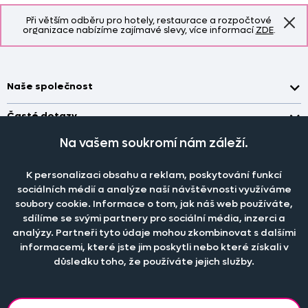
Při větším odběru pro hotely, restaurace a rozpočtové
organizace nabízíme zajímavé slevy, více informací
ZDE
.
Naše společnost
Doprava a platba
Časté dotazy
Kontakt
Jak změřit okno pro nákup záclon?
Na vašem soukromí nám záleží.
Pobočka
O nás
Jak objednat záclony a závěsy na dante.cz?
Pobočka a výdej objednávek otevřena
po-pá 7.30 - 16.00
K personalizaci obsahu a reklam, poskytování funkcí
Obchodní podmínky
Jak prát záclony a závěsy?
PRODEJNÍ ODDĚLENÍ - TELEFONICKY
sociálních médií a analýze naší návštěvnosti využíváme
Staňte se členem klubu Dante.cz
po-pá 7:30 - 16:00
Nastavení cookies
soubory cookie. Informace o tom, jak náš web používáte,
Tel.:
777 111 818
Jak prát povlečení a prostěradla?
sdílíme se svými partnery pro sociální média, inzerci a
Katalog zdarma
e-mail:
dotazy@dante.cz
Informace o materiálech
analýzy. Partneři tyto údaje mohou zkombinovat s dalšími
reklamace:
reklamace@dante.cz
informacemi, které jste jim poskytli nebo které získali v
Šití záclon a závěsů
důsledku toho, že používáte jejich služby.
Objevte slevy pro členy, získejte akční nabídky, novinky, tipy a
informace do vaší schránky.