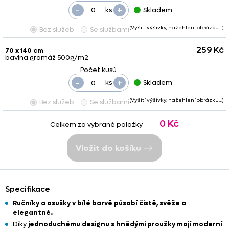
-
+
ks
Skladem
(Vyšití výšivky, nažehlení obrázku…)
Bez služeb
Se službami
259 Kč
70 x 140 cm
bavlna gramáž 500g/m2
-
+
ks
Skladem
(Vyšití výšivky, nažehlení obrázku…)
Bez služeb
Se službami
0 Kč
Celkem za vybrané položky
Vložit do košíku
Specifikace
Ručníky a osušky v bílé barvě působí čistě, svěže a
elegantně.
Díky
jednoduchému designu s hnědými proužky mají moderní