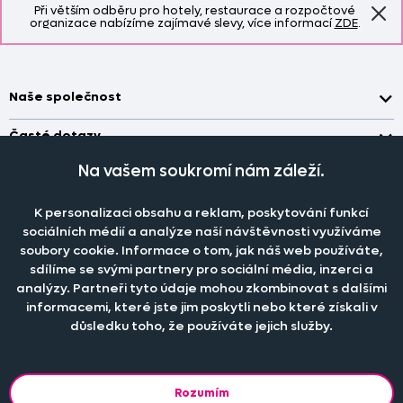
Při větším odběru pro hotely, restaurace a rozpočtové
organizace nabízíme zajímavé slevy, více informací
ZDE
.
Naše společnost
Doprava a platba
Časté dotazy
Kontakt
Jak změřit okno pro nákup záclon?
Na vašem soukromí nám záleží.
Pobočka
O nás
Jak objednat záclony a závěsy na dante.cz?
Pobočka a výdej objednávek otevřena
po-pá 7.30 - 16.00
K personalizaci obsahu a reklam, poskytování funkcí
Obchodní podmínky
Jak prát záclony a závěsy?
PRODEJNÍ ODDĚLENÍ - TELEFONICKY
sociálních médií a analýze naší návštěvnosti využíváme
Staňte se členem klubu Dante.cz
po-pá 7:30 - 16:00
Nastavení cookies
soubory cookie. Informace o tom, jak náš web používáte,
Tel.:
777 111 818
Jak prát povlečení a prostěradla?
sdílíme se svými partnery pro sociální média, inzerci a
Katalog zdarma
e-mail:
dotazy@dante.cz
Informace o materiálech
analýzy. Partneři tyto údaje mohou zkombinovat s dalšími
reklamace:
reklamace@dante.cz
informacemi, které jste jim poskytli nebo které získali v
Šití záclon a závěsů
důsledku toho, že používáte jejich služby.
Objevte slevy pro členy, získejte akční nabídky, novinky, tipy a
informace do vaší schránky.
Rozumím