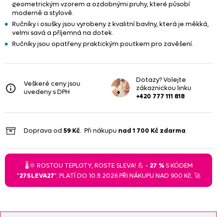
geometrickým vzorem a ozdobnými pruhy, které působí
moderně a stylově.
Ručníky i osušky jsou vyrobeny z kvalitní bavlny, která je měkká,
velmi savá a příjemná na dotek.
Ručníky jsou opatřeny praktickým poutkem pro zavěšení.
Dotazy? Volejte
Veškeré ceny jsou
zákaznickou linku
uvedeny s DPH
+420 777 111 818
Doprava od
59 Kč
. Při nákupu
nad
1 700 Kč
zdarma
.
🌡️🌞 ROSTOU TEPLOTY, ROSTE SLEVA! 💪 -
27 %
S KÓDEM
"
27SLEVA27
". PLATÍ DO 10.8.2026 PŘI NÁKUPU NAD 900 Kč. 🚀