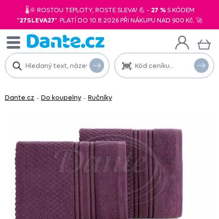
🌡️🌞 ROSTOU TEPLOTY, ROSTE SLEVA! 💪 -
27 %
S KÓDEM
"
27SLEVA27
". PLATÍ DO 10.8.2026 PŘI NÁKUPU NAD 900 Kč. 🚀
Dante.cz
Do koupelny
Ručníky
-
-