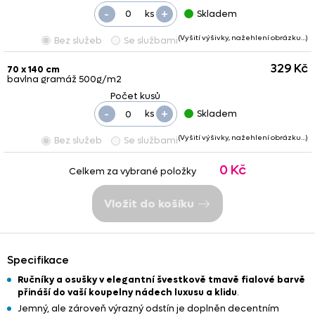
-
+
ks
Skladem
(Vyšití výšivky, nažehlení obrázku…)
Bez služeb
Se službami
329 Kč
70 x 140 cm
bavlna gramáž 500g/m2
-
+
ks
Skladem
(Vyšití výšivky, nažehlení obrázku…)
Bez služeb
Se službami
0 Kč
Celkem za vybrané položky
Vložit do košíku
Specifikace
Ručníky a osušky v elegantní švestkově tmavě fialové barvě
přináší do vaší koupelny nádech luxusu a klidu
.
Jemný, ale zároveň výrazný odstín je doplněn decentním