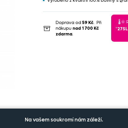
Vyrobeno z kvalitní 100% bavlny s gra
🌡️
Doprava od
59 Kč
. Při
nákupu
nad
1 700 Kč
"
27S
zdarma
.
Na vašem soukromí nám záleží.