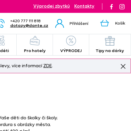
Výprodej zbytků
Kontakty
+420 777 111 818
Košík
Přihlášení
dotazy@dante.cz
 děti
Pro hotely
VÝPRODEJ
Tipy na dárky
levy, více informací
ZDE
.
Vaše děti do školky či školy.
ordura s obrázky města.