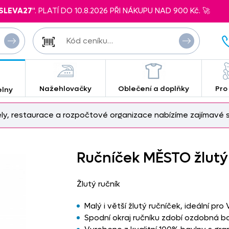
SLEVA27
". PLATÍ DO 10.8.2026 PŘI NÁKUPU NAD 900 Kč. 🚀
Nažehlovačky
Oblečení a doplňky
Pro
elny
ely, restaurace a rozpočtové organizace nabízíme zajímavé s
Ručníček MĚSTO žlutý
Žlutý ručník
Malý i větší žlutý ručníček, ideální pro 
Spodní okraj ručníku zdobí ozdobná b