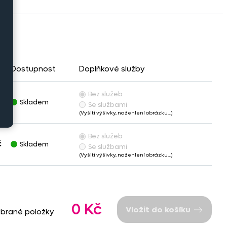
Dostupnost
Doplňkové služby
Bez služeb
č
Skladem
Se službami
(Vyšití výšivky, nažehlení obrázku…)
Bez služeb
č
Skladem
Se službami
(Vyšití výšivky, nažehlení obrázku…)
0 Kč
Vložit do košíku
ybrané položky