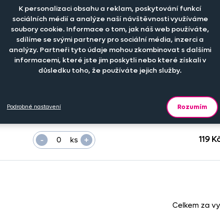
K personalizaci obsahu a reklam, poskytování funkcí
sociálních médií a analýze naší návštěvnosti využíváme
soubory cookie. Informace o tom, jak náš web používáte,
sdílíme se svými partnery pro sociální média, inzerci a
analýzy. Partneři tyto údaje mohou zkombinovat s dalšími
informacemi, které jste jim poskytli nebo které získali v
Počet kusů
Cena na eshopu
důsledku toho, že používáte jejich služby.
-
+
89 K
ks
Rozumím
Podrobné nastavení
-
+
119 K
ks
Celkem za v