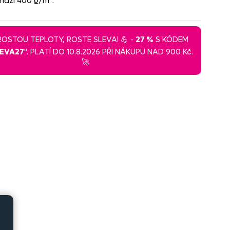
máží 400 g/m².
 ROSTOU TEPLOTY, ROSTE SLEVA! 💪 -
27 %
S KÓDEM
LEVA27
". PLATÍ DO 10.8.2026 PŘI NÁKUPU NAD 900 Kč.
🚀