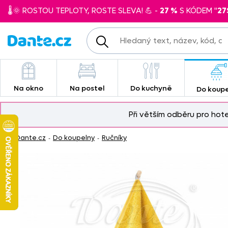
🌡️🌞 ROSTOU TEPLOTY, ROSTE SLEVA! 💪 -
27 %
S KÓDEM "
27
Na okno
Na postel
Do kuchyně
Do koup
Při větším odběru pro hot
Dante.cz
Do koupelny
Ručníky
-
-