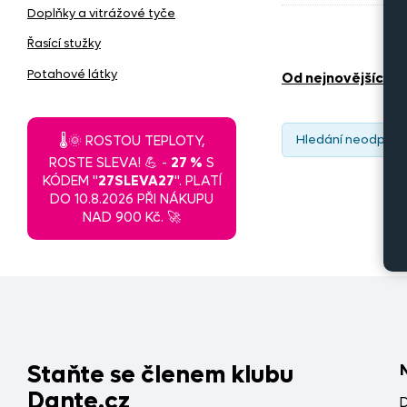
Doplňky a vitrážové tyče
Prací prostř
Řasící stužky
Potahové látky
od nejnovějších
Hledání neodpoví
🌡️🌞 ROSTOU TEPLOTY,
ROSTE SLEVA! 💪 -
27 %
S
KÓDEM "
27SLEVA27
". PLATÍ
DO 10.8.2026 PŘI NÁKUPU
NAD 900 Kč. 🚀
Staňte se členem klubu
Dante.cz