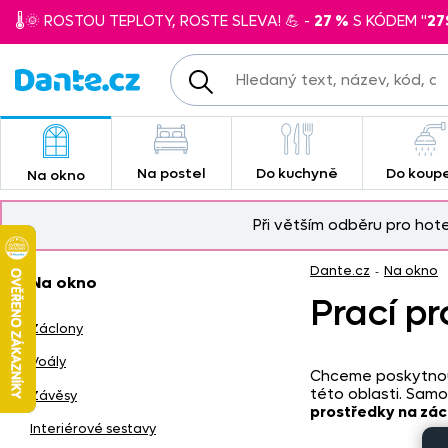
🌡️🌞 ROSTOU TEPLOTY, ROSTE SLEVA! 💪 -
27 %
S KÓDEM "
27
Na postel
Do kuchyně
Do koup
Na okno
Při větším odběru pro hot
Dante.cz
Na okno
-
Na okno
Prací pr
Záclony
Voály
Chceme poskytnout 
této oblasti. Samo
Závěsy
prostředky na zác
Interiérové sestavy