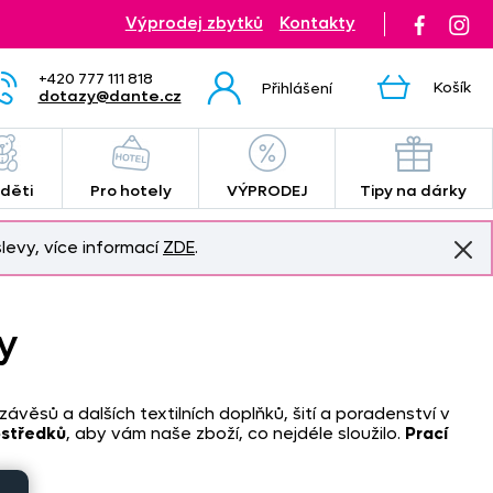
Výprodej zbytků
Kontakty
+420 777 111 818
Košík
Přihlášení
dotazy@dante.cz
 děti
Pro hotely
VÝPRODEJ
Tipy na dárky
levy, více informací
ZDE
.
y
ávěsů a dalších textilních doplňků, šití a poradenství v
ostředků
, aby vám naše zboží, co nejdéle sloužilo.
Prací