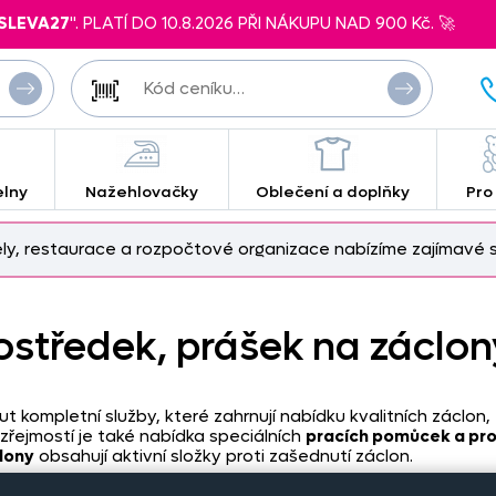
SLEVA27
". PLATÍ DO 10.8.2026 PŘI NÁKUPU NAD 900 Kč. 🚀
elny
Nažehlovačky
Oblečení a doplňky
Pro
ely, restaurace a rozpočtové organizace nabízíme zajímavé s
ostředek, prášek na záclon
kompletní služby, které zahrnují nabídku kvalitních záclon, z
zřejmostí je také nabídka speciálních
pracích pomůcek a pr
lony
obsahují aktivní složky proti zašednutí záclon.