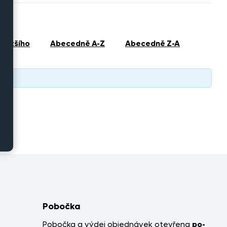
jdražšího
abecedně A-Z
abecedně Z-A
Pobočka
Pobočka a výdej objednávek otevřena
po-