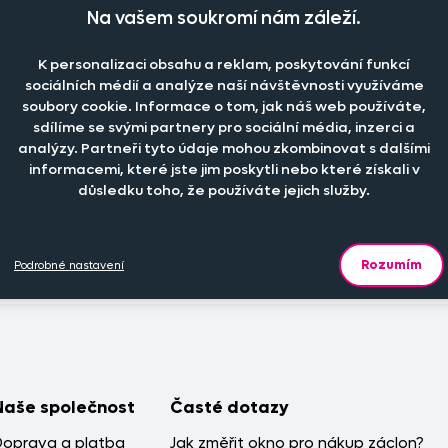
Na vašem soukromí nám záleží.
Zobrazit více
edek na záclony
K personalizaci obsahu a reklam, poskytování funkcí
sociálních médií a analýze naší návštěvnosti využíváme
od nejprodávanějšího
od nejlevnějšího
od ne
soubory cookie. Informace o tom, jak náš web používáte,
sdílíme se svými partnery pro sociální média, inzerci a
analýzy. Partneři tyto údaje mohou zkombinovat s dalšími
dají žádné produkty
informacemi, které jste jim poskytli nebo které získali v
důsledku toho, že používáte jejich služby.
Rozumím
Podrobné nastavení
Naše společnost
Časté dotazy
Doprava a platba
Jak změřit okno pro nákup záclon?