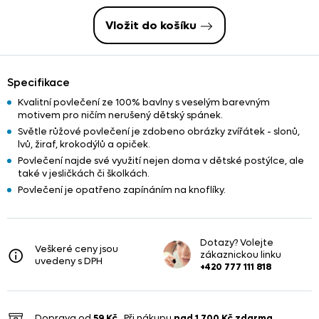
Vložit do košíku
Specifikace
Kvalitní povlečení ze 100% bavlny s veselým barevným
motivem pro ničím nerušený dětský spánek.
Světle růžové povlečení je zdobeno obrázky zvířátek - slonů,
lvů, žiraf, krokodýlů a opiček.
Povlečení najde své využití nejen doma v dětské postýlce, ale
také v jesličkách či školkách.
Povlečení je opatřeno zapínáním na knoflíky.
Dotazy? Volejte
Veškeré ceny jsou
zákaznickou linku
uvedeny s DPH
+420 777 111 818
Doprava od
59 Kč
. Při nákupu
nad
1 700 Kč
zdarma
.