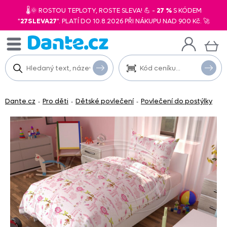
🌡️🌞 ROSTOU TEPLOTY, ROSTE SLEVA! 💪 -
27 %
S KÓDEM
"
27SLEVA27
". PLATÍ DO 10.8.2026 PŘI NÁKUPU NAD 900 Kč. 🚀
Dante.cz
Pro děti
Dětské povlečení
Povlečení do postýlky
-
-
-