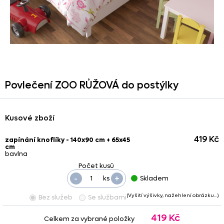
Povlečení ZOO RŮŽOVÁ do postýlky
Kusové zboží
419 Kč
zapínání knoflíky - 140x90 cm + 65x45
cm
bavlna
-
+
ks
Skladem
(Vyšití výšivky, nažehlení obrázku…)
Bez služeb
Se službami
419 Kč
Celkem za vybrané položky