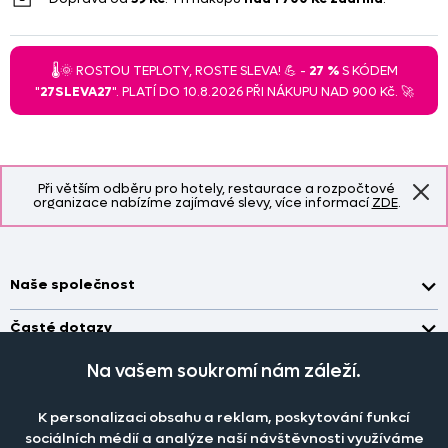
🌡️🌞 ROSTOU TEPLOTY, ROSTE SLEVA! 💪 -
27 %
S KÓDEM
"
27SLEVA27
". PLATÍ DO 10.8.2026 PŘI NÁKUPU NAD 900 Kč. 🚀
Při větším odběru pro hotely, restaurace a rozpočtové
organizace nabízíme zajímavé slevy, více informací
ZDE
.
Naše společnost
Doprava a platba
Časté dotazy
Kontakt
Jak změřit okno pro nákup záclon?
Na vašem soukromí nám záleží.
Pobočka
O nás
Jak objednat záclony a závěsy na dante.cz?
Pobočka a výdej objednávek otevřena
po-pá 7.30 - 16.00
Obchodní podmínky
K personalizaci obsahu a reklam, poskytování funkcí
Jak prát záclony a závěsy?
PRODEJNÍ ODDĚLENÍ - TELEFONICKY
sociálních médií a analýze naší návštěvnosti využíváme
Staňte se členem klubu Dante.cz
po-pá 7:30 - 16:00