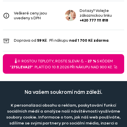
Dotazy? Volejte
Veškeré ceny jsou
zákaznickou linku
uvedeny s DPH
+420 777 111 818
Doprava od
59 Kč
. Při nákupu
nad
1 700 Kč
zdarma
.
🌡️🌞 ROSTOU TEPLOTY, ROSTE SLEVA! 💪 -
27 %
S KÓDEM
"
27SLEVA27
". PLATÍ DO 10.8.2026 PŘI NÁKUPU NAD 900 Kč. 🚀
Na vašem soukromí nám záleží.
Při větším odběru pro hotely, restaurace a rozpočtové
organizace nabízíme zajímavé slevy, více informací
ZDE
.
K personalizaci obsahu a reklam, poskytování funkcí
sociálních médií a analýze naší návštěvnosti využíváme
soubory cookie. Informace o tom, jak náš web používáte,
Naše společnost
sdílíme se svými partnery pro sociální média, inzerci a