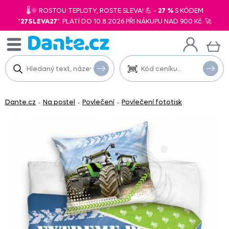
🌡️🌞 ROSTOU TEPLOTY, ROSTE SLEVA! 💪 -
27 %
S KÓDEM
"
27SLEVA27
". PLATÍ DO 10.8.2026 PŘI NÁKUPU NAD 900 Kč. 🚀
Dante.cz
Na postel
Povlečení
Povlečení fototisk
-
-
-