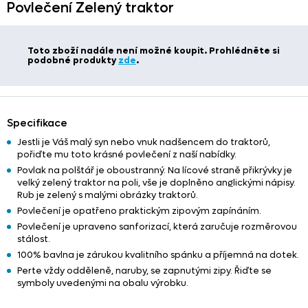
Povlečení Zelený traktor
Toto zboží nadále není možné koupit. Prohlédněte si
podobné produkty
zde
.
Specifikace
Jestli je Váš malý syn nebo vnuk nadšencem do traktorů,
pořiďte mu toto krásné povlečení z naší nabídky.
Povlak na polštář je oboustranný. Na lícové straně přikrývky je
velký zelený traktor na poli, vše je doplněno anglickými nápisy.
Rub je zelený s malými obrázky traktorů.
Povlečení je opatřeno praktickým zipovým zapínáním.
Povlečení je upraveno sanforizací, která zaručuje rozměrovou
stálost.
100% bavlna je zárukou kvalitního spánku a příjemná na dotek.
Perte vždy odděleně, naruby, se zapnutými zipy. Řiďte se
symboly uvedenými na obalu výrobku.