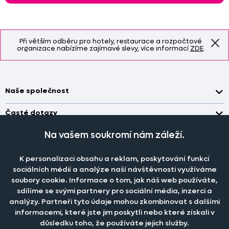
Při větším odběru pro hotely, restaurace a rozpočtové
organizace nabízíme zajímavé slevy, více informací
ZDE
.
Naše společnost
Doprava a platba
Časté dotazy
Kontakt
Jak změřit okno pro nákup záclon?
Na vašem soukromí nám záleží.
Pobočka
O nás
Jak objednat záclony a závěsy na dante.cz?
Pobočka a výdej objednávek otevřena
po-pá 7.30 - 16.00
Obchodní podmínky
K personalizaci obsahu a reklam, poskytování funkcí
Jak prát záclony a závěsy?
PRODEJNÍ ODDĚLENÍ - TELEFONICKY
sociálních médií a analýze naší návštěvnosti využíváme
Staňte se členem klubu Dante.cz
po-pá 7:30 - 16:00
Nastavení cookies
Tel.:
777 111 818
Jak prát povlečení a prostěradla?
soubory cookie. Informace o tom, jak náš web používáte,
sdílíme se svými partnery pro sociální média, inzerci a
Katalog zdarma
e-mail:
dotazy@dante.cz
Informace o materiálech
reklamace:
reklamace@dante.cz
analýzy. Partneři tyto údaje mohou zkombinovat s dalšími
informacemi, které jste jim poskytli nebo které získali v
Šití záclon a závěsů
důsledku toho, že používáte jejich služby.
Objevte slevy pro členy, získejte akční nabídky, novinky, tipy a