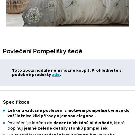
Povlečení Pampelišky šedé
Toto zboží nadále není možné koupit. Prohlédněte si
podobné produkty
zde
.
Specifikace
Lehké a vzdušné povlečení s motivem pampelišek vnese do
vaší ložnice klid přírody a jemnou eleganci.
Povlečení je laděno do
decentních tónů bílé a šedé
, které
doplňují
jemné zelené detaily stonků pampelišek
.