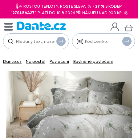
🌡️🌞 ROSTOU TEPLOTY, ROSTE SLEVA! 💪 -
27 %
S KÓDEM
"
27SLEVA27
". PLATÍ DO 10.8.2026 PŘI NÁKUPU NAD 900 Kč. 🚀
Dante.cz
Na postel
Povlečení
Bavlněné povlečení
-
-
-