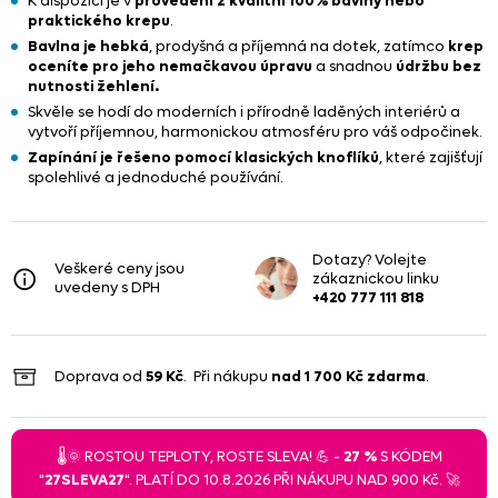
K dispozici je v
provedení z kvalitní 100% bavlny nebo
praktického krepu
.
Bavlna je hebká
, prodyšná a příjemná na dotek, zatímco
krep
oceníte pro jeho nemačkavou úpravu
a snadnou
údržbu bez
nutnosti žehlení.
Skvěle se hodí do moderních i přírodně laděných interiérů a
vytvoří příjemnou, harmonickou atmosféru pro váš odpočinek.
Zapínání je řešeno pomocí klasických knoflíků
, které zajišťují
spolehlivé a jednoduché používání.
Dotazy? Volejte
Veškeré ceny jsou
zákaznickou linku
uvedeny s DPH
+420 777 111 818
Doprava od
59 Kč
. Při nákupu
nad
1 700 Kč
zdarma
.
🌡️🌞 ROSTOU TEPLOTY, ROSTE SLEVA! 💪 -
27 %
S KÓDEM
"
27SLEVA27
". PLATÍ DO 10.8.2026 PŘI NÁKUPU NAD 900 Kč. 🚀